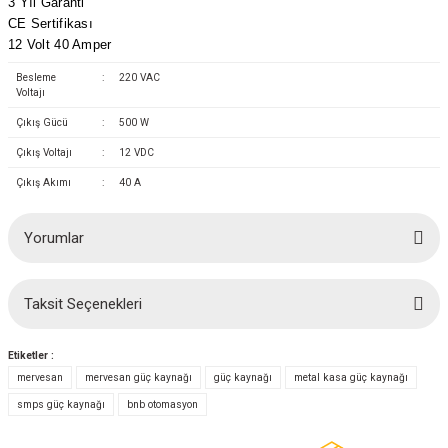
3 Yıl Garanti
(Güç Ölçer) ve Wattmetreler
Sertlik Ölçüm Cihazları)
CE Sertifikası
12 Volt 40 Amper
çüm ve Test Cihazları
Besleme
:
220 VAC
Voltajı
Şarj İstasyonu Ölçüm ve Test Cihazları
Test Cihazları
Çıkış Gücü
:
500 W
Çıkış Voltajı
:
12 VDC
arj İstasyonları
 Cihazları
Çıkış Akımı
:
40 A
 Cihazları
Yorumlar
Taksit Seçenekleri
Bu ürüne ilk yorumu siz yapın!
Etiketler :
r
Yorum Yaz
mervesan
mervesan güç kaynağı
güç kaynağı
metal kasa güç kaynağı
smps güç kaynağı
bnb otomasyon
ler