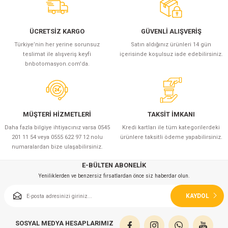
azları
Radyasyon Ölçüm Cihazları)
ÜCRETSİZ KARGO
GÜVENLİ ALIŞVERİŞ
Türkiye’nin her yerine sorunsuz
Satın aldığınız ürünleri 14 gün
(Manyetik Ölçüm Cihazları)
teslimat ile alışveriş keyfi
içerisinde koşulsuz iade edebilirsiniz.
bnbotomasyon.com'da.
eoskop / Endoskop Kameralar
ihazları
MÜŞTERİ HİZMETLERİ
TAKSİT İMKANI
Daha fazla bilgiye ihtiyacınız varsa 0545
Kredi kartları ile tüm kategorilerdeki
z Muayene Cihazları)
201 11 54 veya 0555 622 97 12 nolu
ürünlere taksitli ödeme yapabilirsiniz.
numaralardan bize ulaşabilirsiniz.
E-BÜLTEN ABONELİK
Yeniliklerden ve benzersiz fırsatlardan önce siz haberdar olun.
KAYDOL
SOSYAL MEDYA HESAPLARIMIZ