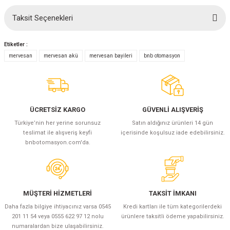
(Güç Ölçer) ve Wattmetreler
Sertlik Ölçüm Cihazları)
Taksit Seçenekleri
Bu ürüne ilk yorumu siz yapın!
çüm ve Test Cihazları
Etiketler :
Yorum Yaz
mervesan
mervesan akü
mervesan bayileri
bnb otomasyon
Şarj İstasyonu Ölçüm ve Test Cihazları
Test Cihazları
arj İstasyonları
 Cihazları
 Cihazları
ÜCRETSİZ KARGO
GÜVENLİ ALIŞVERİŞ
Türkiye’nin her yerine sorunsuz
Satın aldığınız ürünleri 14 gün
teslimat ile alışveriş keyfi
içerisinde koşulsuz iade edebilirsiniz.
bnbotomasyon.com'da.
r
MÜŞTERİ HİZMETLERİ
TAKSİT İMKANI
Daha fazla bilgiye ihtiyacınız varsa 0545
Kredi kartları ile tüm kategorilerdeki
ler
201 11 54 veya 0555 622 97 12 nolu
ürünlere taksitli ödeme yapabilirsiniz.
numaralardan bize ulaşabilirsiniz.