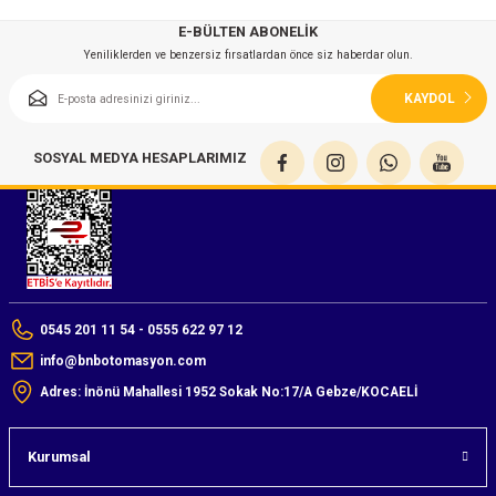
azları
E-BÜLTEN ABONELİK
Yeniliklerden ve benzersiz fırsatlardan önce siz haberdar olun.
Radyasyon Ölçüm Cihazları)
KAYDOL
(Manyetik Ölçüm Cihazları)
SOSYAL MEDYA HESAPLARIMIZ
eoskop / Endoskop Kameralar
ihazları
z Muayene Cihazları)
0545 201 11 54 - 0555 622 97 12
info@bnbotomasyon.com
Adres: İnönü Mahallesi 1952 Sokak No:17/A Gebze/KOCAELİ
Kurumsal