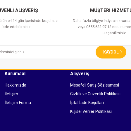
VENLİ ALIŞVERİŞ
MÜŞTERİ HİZMETL
 ürünleri 14 gün içerisinde koşulsuz
Daha fazla bilgiye ihtiyacınız vars
iade edebilirsiniz.
veya 0555 622 97 12 nolu numar
ulaşabilirsiniz.
KAYDOL
Kurumsal
Alışveriş
Hakkımızda
Mesafeli Satış Sözleşmesi
İletişim
Gizlilik ve Güvenlik Politikası
İletişim Formu
İptal İade Koşullari
Kişisel Veriler Politikası