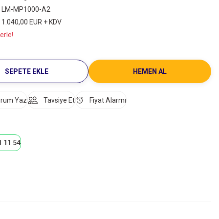
LM-MP1000-A2
1.040,00 EUR + KDV
erle!
SEPETE EKLE
HEMEN AL
rum Yaz
Tavsiye Et
Fiyat Alarmı
1 11 54