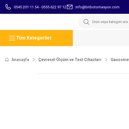
0545 201 11 54 - 0555 622 97 12
info@bnbotomasyon.com
Tüm Kategoriler
Anasayfa
Çevresel Ölçüm ve Test Cihazları
Gaussmetr