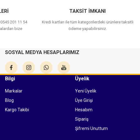
ERİ
TAKSİT İMKANI
a 0545 201 11 54
Kredi kartları ile tüm kategorilerdeki ürünlere taksitli
alardan bize
ödeme yapabilirsiniz.
SOSYAL MEDYA HESAPLARIMIZ
Bilgi
Üyelik
Markalar
Yeni Üyelik
Blog
Üye Girişi
Kargo Takibi
Hesabım
Sipariş
Şifremi Unuttum