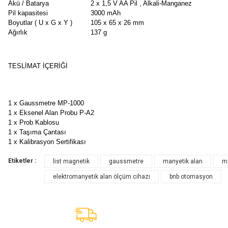
Akü / Batarya
2 x 1,5 V AA Pil , Alkali-Manganez
Pil kapasitesi
3000 mAh
Boyutlar ( U x G x Y )
105 x 65 x 26 mm
Ağırlık
137 g
TESLIMAT İÇERIĞI
1 x Gaussmetre MP-1000
1 x Eksenel Alan Probu P-A2
1 x Prob Kablosu
1 x Taşıma Çantası
1 x Kalibrasyon Sertifikası
Etiketler :
list magnetik
gaussmetre
manyetik alan
ma
elektromanyetik alan ölçüm cihazı
bnb otomasyon