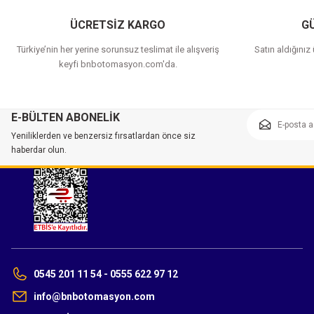
ÜCRETSİZ KARGO
GÜ
Türkiye’nin her yerine sorunsuz teslimat ile alışveriş
Satın aldığınız
keyfi bnbotomasyon.com'da.
E-BÜLTEN ABONELİK
Yeniliklerden ve benzersiz fırsatlardan önce siz
haberdar olun.
0545 201 11 54 - 0555 622 97 12
info@bnbotomasyon.com