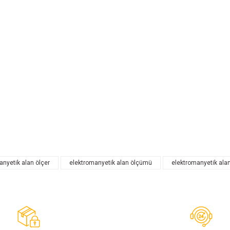
nyetik alan ölçer
elektromanyetik alan ölçümü
elektromanyetik alan
Bu ürüne ilk yorumu siz yapın!
Yorum Yaz