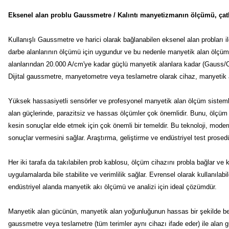
Eksenel alan problu Gaussmetre / Kalıntı manyetizmanın ölçümü, çatl
Kullanışlı Gaussmetre ve harici olarak bağlanabilen eksenel alan probları ile
darbe alanlarının ölçümü için uygundur ve bu nedenle manyetik alan ölçüm te
alanlarından 20.000 A/cm'ye kadar güçlü manyetik alanlara kadar (Gauss/Oers
Dijital gaussmetre, manyetometre veya teslametre olarak cihaz, manyetik ala
Yüksek hassasiyetli sensörler ve profesyonel manyetik alan ölçüm sistemler
alan güçlerinde, parazitsiz ve hassas ölçümler çok önemlidir. Bunu, ölçüm pr
kesin sonuçlar elde etmek için çok önemli bir temeldir. Bu teknoloji, mo
sonuçlar vermesini sağlar. Araştırma, geliştirme ve endüstriyel test prose
Her iki tarafa da takılabilen prob kablosu, ölçüm cihazını probla bağlar ve 
uygulamalarda bile stabilite ve verimlilik sağlar. Evrensel olarak kullanıla
endüstriyel alanda manyetik akı ölçümü ve analizi için ideal çözümdür.
Manyetik alan gücünün, manyetik alan yoğunluğunun hassas bir şekilde beli
gaussmetre veya teslametre (tüm terimler aynı cihazı ifade eder) ile alan 