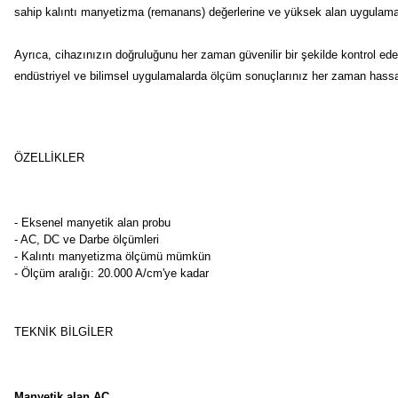
sahip kalıntı manyetizma (remanans) değerlerine ve yüksek alan uygulamalar
Ayrıca, cihazınızın doğruluğunu her zaman güvenilir bir şekilde kontrol e
endüstriyel ve bilimsel uygulamalarda ölçüm sonuçlarınız her zaman hassas
ÖZELLIKLER
- Eksenel manyetik alan probu
- AC, DC ve Darbe ölçümleri
- Kalıntı manyetizma ölçümü mümkün
- Ölçüm aralığı: 20.000 A/cm'ye kadar
TEKNIK BILGILER
Manyetik alan AC