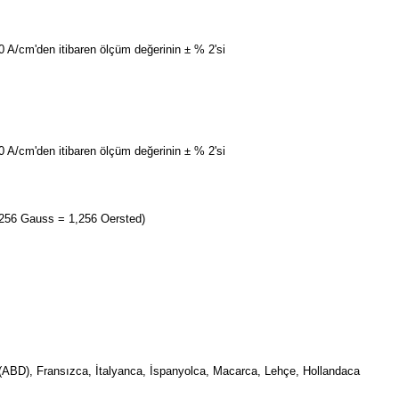
 A/cm'den itibaren ölçüm değerinin ± % 2'si
 A/cm'den itibaren ölçüm değerinin ± % 2'si
 1,256 Gauss = 1,256 Oersted)
e (ABD), Fransızca, İtalyanca, İspanyolca, Macarca, Lehçe, Hollandaca