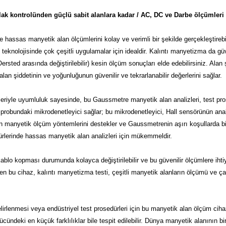
ak kontrolünden güçlü sabit alanlara kadar / AC, DC ve Darbe ölçümleri 
 hassas manyetik alan ölçümlerini kolay ve verimli bir şekilde gerçekleştirebili
knolojisinde çok çeşitli uygulamalar için idealdir. Kalıntı manyetizma da güve
ted arasında değiştirilebilir) kesin ölçüm sonuçları elde edebilirsiniz. Alan ş
n şiddetinin ve yoğunluğunun güvenilir ve tekrarlanabilir değerlerini sağlar.
iyle uyumluluk sayesinde, bu Gaussmetre manyetik alan analizleri, test prosed
obundaki mikrodenetleyici sağlar; bu mikrodenetleyici, Hall sensörünün analog si
dern manyetik ölçüm yöntemlerini destekler ve Gaussmetrenin aşırı koşullarda
dürlerinde hassas manyetik alan analizleri için mükemmeldir.
kablo kopması durumunda kolayca değiştirilebilir ve bu güvenilir ölçümlere ihti
bilen bu cihaz, kalıntı manyetizma testi, çeşitli manyetik alanların ölçümü ve 
rlenmesi veya endüstriyel test prosedürleri için bu manyetik alan ölçüm ciha
gücündeki en küçük farklılıklar bile tespit edilebilir. Dünya manyetik alanını