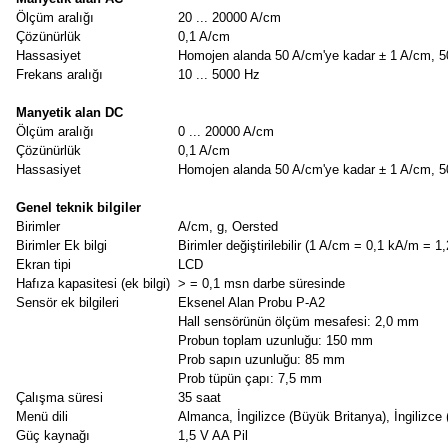
Ölçüm aralığı
20 ... 20000 A/cm
Çözünürlük
0,1 A/cm
Hassasiyet
Homojen alanda 50 A/cm'ye kadar ± 1 A/cm, 50
Frekans aralığı
10 ... 5000 Hz
Manyetik alan DC
Ölçüm aralığı
0 ... 20000 A/cm
Çözünürlük
0,1 A/cm
Hassasiyet
Homojen alanda 50 A/cm'ye kadar ± 1 A/cm, 50
Genel teknik bilgiler
Birimler
A/cm, g, Oersted
Birimler Ek bilgi
Birimler değiştirilebilir (1 A/cm = 0,1 kA/m =
Ekran tipi
LCD
Hafıza kapasitesi (ek bilgi)
> = 0,1 msn darbe süresinde
Sensör ek bilgileri
Eksenel Alan Probu P-A2
Hall sensörünün ölçüm mesafesi: 2,0 mm
Probun toplam uzunluğu: 150 mm
Prob sapın uzunluğu: 85 mm
Prob tüpün çapı: 7,5 mm
Çalışma süresi
35 saat
Menü dili
Almanca, İngilizce (Büyük Britanya), İngilizc
Güç kaynağı
1,5 V AA Pil