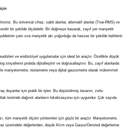
için
rsiniz. Bu üniversal cihaz, sabit alanlar, alternatif alanlar (True-RMS) ve
nilir bir şekilde ölçülebilir. Bir düğmeye basarak, zayıf yer manyetik
iddetinin yanı sıra manyetik akı yoğunluğu da hassas bir şekilde belirlenir.
ürleri ve endüstriyel uygulamalar için ideal bir araçtır. Özellikle düşük
nyallerini probda dijitalleştirir ve doğrusallaştırır. Bu, zayıf alanlarda
 bile manyetometre, teslametre veya dijital gaussmetre olarak mükemmel
yaç duyanlar için pratik bir işlev. Bu düşünülmüş tasarım, zorlu
çatlak testinde dağınık alanların lokalizasyonu için uygundur. Çok sayıda
zı, tüm manyetik ölçüm yöntemleri için güçlü bir araçtır. Manyetometre,
n biraz üzerindeki değerlerden, düşük A/cm veya Gauss/Oersted değerlerine