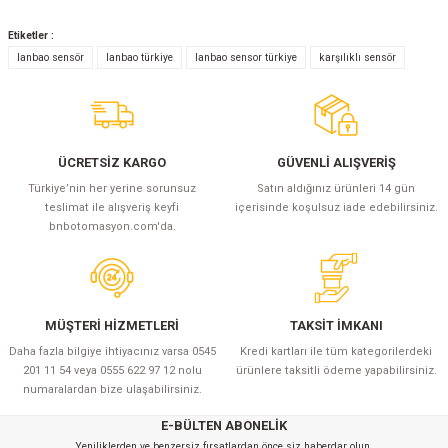
Etiketler :
lanbao sensör
lanbao türkiye
lanbao sensor türkiye
karşılıklı sensör
ÜCRETSİZ KARGO
GÜVENLİ ALIŞVERİŞ
Türkiye’nin her yerine sorunsuz
Satın aldığınız ürünleri 14 gün
teslimat ile alışveriş keyfi
içerisinde koşulsuz iade edebilirsiniz.
bnbotomasyon.com'da.
MÜŞTERİ HİZMETLERİ
TAKSİT İMKANI
Daha fazla bilgiye ihtiyacınız varsa 0545
Kredi kartları ile tüm kategorilerdeki
201 11 54 veya 0555 622 97 12 nolu
ürünlere taksitli ödeme yapabilirsiniz.
numaralardan bize ulaşabilirsiniz.
E-BÜLTEN ABONELİK
Yeniliklerden ve benzersiz fırsatlardan önce siz haberdar olun.