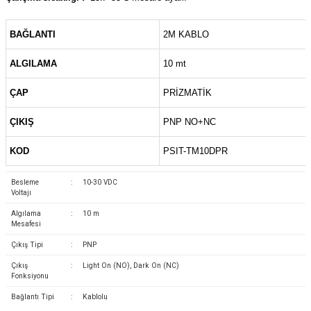
(Güç Ölçer) ve Wattmetreler
Sertlik Ölçüm Cihazları)
BAĞLANTI
2M KABLO
çüm ve Test Cihazları
ALGILAMA
10 mt
Şarj İstasyonu Ölçüm ve Test Cihazları
Test Cihazları
ÇAP
PRİZMATİK
arj İstasyonları
 Cihazları
ÇIKIŞ
PNP NO+NC
 Cihazları
KOD
PSIT-TM10DPR
Besleme
:
10-30 VDC
Voltajı
Algılama
:
10 m
Mesafesi
Çıkış Tipi
:
PNP
r
Çıkış
:
Light On (NO), Dark On (NC)
Fonksiyonu
ler
Bağlantı Tipi
:
Kablolu