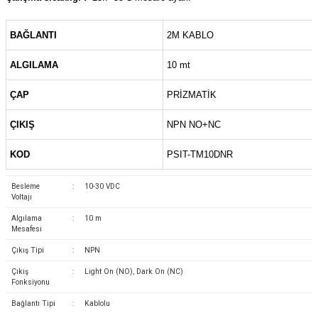
(Güç Ölçer) ve Wattmetreler
Sertlik Ölçüm Cihazları)
BAĞLANTI
2M KABLO
çüm ve Test Cihazları
ALGILAMA
10 mt
Şarj İstasyonu Ölçüm ve Test Cihazları
Test Cihazları
ÇAP
PRİZMATİK
arj İstasyonları
 Cihazları
ÇIKIŞ
NPN NO+NC
 Cihazları
KOD
PSIT-TM10DNR
Besleme
:
10-30 VDC
Voltajı
Algılama
:
10 m
Mesafesi
Çıkış Tipi
:
NPN
r
Çıkış
:
Light On (NO), Dark On (NC)
Fonksiyonu
ler
Bağlantı Tipi
:
Kablolu