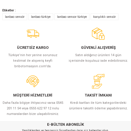
Etiketler :
lanbao sensör
lanbao türkiye
lanbao sensor türkiye
karşılıklı sensör
ÜCRETSİZ KARGO
GÜVENLİ ALIŞVERİŞ
Türkiye’nin her yerine sorunsuz
Satın aldığınız ürünleri 14 gün
teslimat ile alışveriş keyfi
içerisinde koşulsuz iade edebilirsiniz.
bnbotomasyon.com'da.
MÜŞTERİ HİZMETLERİ
TAKSİT İMKANI
Daha fazla bilgiye ihtiyacınız varsa 0545
Kredi kartları ile tüm kategorilerdeki
201 11 54 veya 0555 622 97 12 nolu
ürünlere taksitli ödeme yapabilirsiniz.
numaralardan bize ulaşabilirsiniz.
E-BÜLTEN ABONELİK
Yeniliklerden ve benzersiz fırsatlardan önce siz haberdar olun.