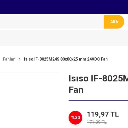
ARA
Fanlar
Isıso IF-8025M24S 80x80x25 mm 24VDC Fan
Isıso IF-802
Fan
119,97 TL
%30
171,39 TL