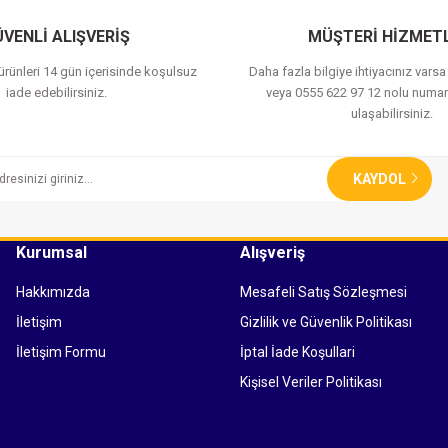
Yorum Yaz
VENLİ ALIŞVERİŞ
MÜŞTERİ HİZMETL
 ürünleri 14 gün içerisinde koşulsuz
Daha fazla bilgiye ihtiyacınız vars
iade edebilirsiniz.
veya 0555 622 97 12 nolu numar
ulaşabilirsiniz.
KAYDOL
Kurumsal
Alışveriş
Hakkımızda
Mesafeli Satış Sözleşmesi
İletişim
Gizlilik ve Güvenlik Politikası
İletişim Formu
İptal İade Koşullari
Kişisel Veriler Politikası