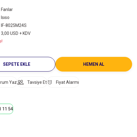
Fanlar
Isıso
IF-8025M24S
3,00 USD + KDV
e!
SEPETE EKLE
HEMEN AL
rum Yaz
Tavsiye Et
Fiyat Alarmı
1 11 54