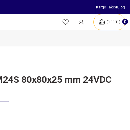
Kargo Takibi
Blog
0
0,00 TL
5M24S 80x80x25 mm 24VDC