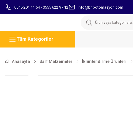
0545 201 11 54 - 0555 622 97 12
info@bnbotomasyon.com
Tüm Kategoriler
Anasayfa
Sarf Malzemeler
İklimlendirme Ürünleri