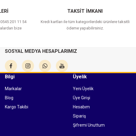
ERİ
TAKSİT İMKANI
a 0545 201 11 54
Kredi kartları ile tüm kategorilerdeki ürünlere taksitli
alardan bize
ödeme yapabilirsiniz.
SOSYAL MEDYA HESAPLARIMIZ
Bilgi
Üyelik
Markalar
Yeni Üyelik
Blog
Üye Girişi
Kargo Takibi
Hesabım
Sipariş
Şifremi Unuttum