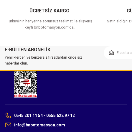
ÜCRETSİZ KARGO
GÜ
Türkiye’nin her yerine sorunsuz teslimat ile alışveriş
Satın aldığınız
keyfi bnbotomasyon.com'da.
E-BÜLTEN ABONELİK
Yeniliklerden ve benzersiz fırsatlardan önce siz
haberdar olun.
0545 201 11 54 - 0555 622 97 12
info@bnbotomasyon.com