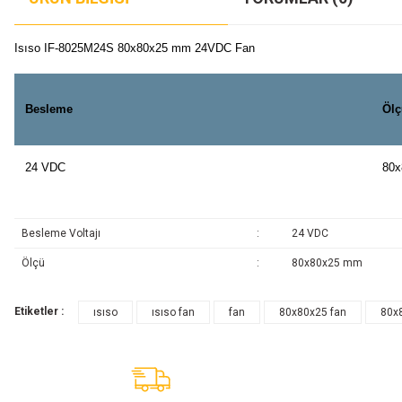
Isıso IF-8025M24S 80x80x25 mm 24VDC Fan
Besleme
Ölç
24 VDC
80x
Besleme Voltajı
:
24 VDC
Ölçü
:
80x80x25 mm
Etiketler :
ısıso
ısıso fan
fan
80x80x25 fan
80x