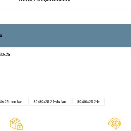
ü
80x25
80x25 mm fan
80x80x25 24vdc fan
80x80x25 24v
Bu ürüne ilk yorumu siz yapın!