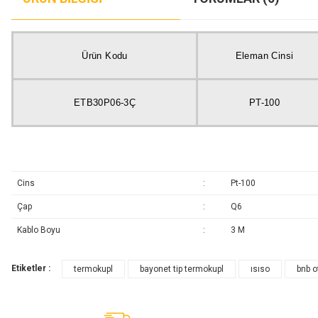
Ürün Kodu
Eleman Cinsi
ETB30P06-3Ç
PT-100
Cins
:
Pt-100
Çap
:
Q6
Kablo Boyu
:
3 M
Etiketler :
termokupl
bayonet tip termokupl
ısıso
bnb 