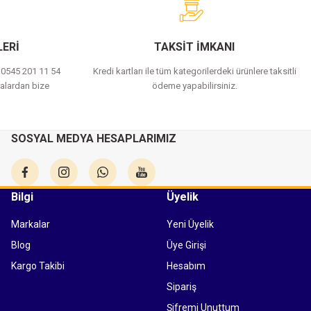
ERİ
TAKSİT İMKANI
a 0545 201 11 54
Kredi kartları ile tüm kategorilerdeki ürünlere taksitli
alardan bize
ödeme yapabilirsiniz.
SOSYAL MEDYA HESAPLARIMIZ
Bilgi
Üyelik
Markalar
Yeni Üyelik
Blog
Üye Girişi
Kargo Takibi
Hesabım
Sipariş
Şifremi Unuttum