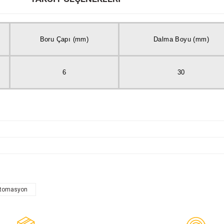
Boru Çapı (mm)
Dalma Boyu (mm)
6
30
otomasyon
Bu ürüne ilk yorumu siz yapın!