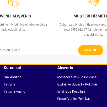
Yorum Yaz
VENLİ ALIŞVERİŞ
MÜŞTERİ HİZMETL
 ürünleri 14 gün içerisinde koşulsuz
Daha fazla bilgiye ihtiyacınız vars
iade edebilirsiniz.
veya 0555 622 97 12 nolu numar
ulaşabilirsiniz.
KAYDOL
Kurumsal
Alışveriş
Hakkımızda
Mesafeli Satış Sözleşmesi
İletişim
Gizlilik ve Güvenlik Politikası
İletişim Formu
İptal İade Koşullari
Kişisel Veriler Politikası