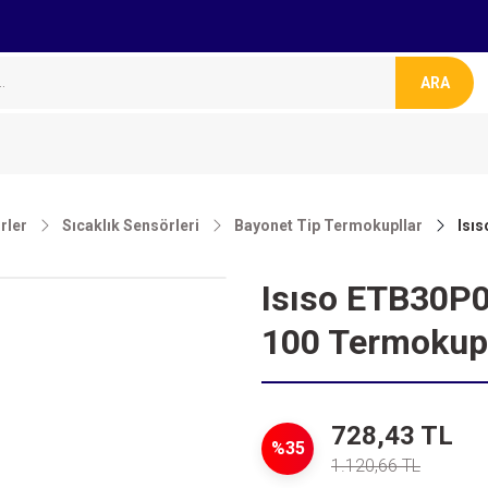
ARA
rler
Sıcaklık Sensörleri
Bayonet Tip Termokupllar
Isı
Isıso ETB30P0
100 Termokup
728,43 TL
%35
1.120,66 TL