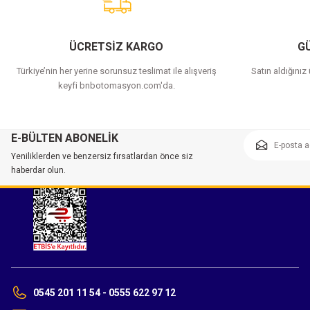
ÜCRETSİZ KARGO
GÜ
Türkiye’nin her yerine sorunsuz teslimat ile alışveriş
Satın aldığınız
keyfi bnbotomasyon.com'da.
E-BÜLTEN ABONELİK
Yeniliklerden ve benzersiz fırsatlardan önce siz
haberdar olun.
0545 201 11 54 - 0555 622 97 12