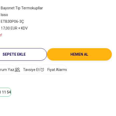
Bayonet Tip Termokupllar
Isıso
ETB30P06-3Ç
17,00 EUR + KDV
e!
SEPETE EKLE
HEMEN AL
rum Yaz
Tavsiye Et
Fiyat Alarmı
1 11 54