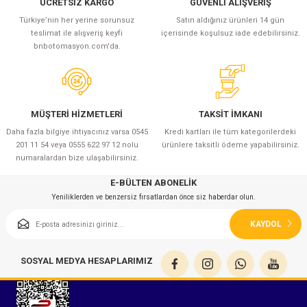
ÜCRETSİZ KARGO
GÜVENLİ ALIŞVERİŞ
azları
Türkiye’nin her yerine sorunsuz
Satın aldığınız ürünleri 14 gün
teslimat ile alışveriş keyfi
içerisinde koşulsuz iade edebilirsiniz.
Radyasyon Ölçüm Cihazları)
bnbotomasyon.com'da.
(Manyetik Ölçüm Cihazları)
eoskop / Endoskop Kameralar
MÜŞTERİ HİZMETLERİ
TAKSİT İMKANI
Daha fazla bilgiye ihtiyacınız varsa 0545
Kredi kartları ile tüm kategorilerdeki
ihazları
201 11 54 veya 0555 622 97 12 nolu
ürünlere taksitli ödeme yapabilirsiniz.
numaralardan bize ulaşabilirsiniz.
z Muayene Cihazları)
E-BÜLTEN ABONELİK
Yeniliklerden ve benzersiz fırsatlardan önce siz haberdar olun.
KAYDOL
SOSYAL MEDYA HESAPLARIMIZ