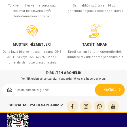
azları
Türkiye’nin her yerine sorunsuz
Satın aldığınız ürünleri 14 gün
teslimat ile alışveriş keyfi
içerisinde koşulsuz iade edebilirsiniz.
Radyasyon Ölçüm Cihazları)
bnbotomasyon.com'da.
(Manyetik Ölçüm Cihazları)
eoskop / Endoskop Kameralar
MÜŞTERİ HİZMETLERİ
TAKSİT İMKANI
Daha fazla bilgiye ihtiyacınız varsa 0545
Kredi kartları ile tüm kategorilerdeki
201 11 54 veya 0555 622 97 12 nolu
ürünlere taksitli ödeme yapabilirsiniz.
ihazları
numaralardan bize ulaşabilirsiniz.
z Muayene Cihazları)
E-BÜLTEN ABONELİK
Yeniliklerden ve benzersiz fırsatlardan önce siz haberdar olun.
KAYDOL
SOSYAL MEDYA HESAPLARIMIZ