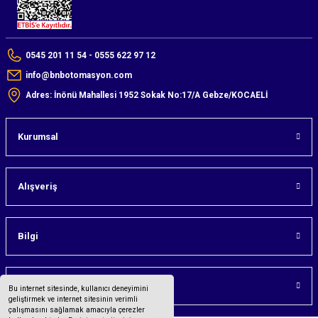
0545 201 11 54 - 0555 622 97 12
info@bnbotomasyon.com
Adres: İnönü Mahallesi 1952 Sokak No:17/A Gebze/KOCAELİ
Kurumsal
Alışveriş
Bilgi
Üyelik
Bu internet sitesinde, kullanıcı deneyimini
geliştirmek ve internet sitesinin verimli
çalışmasını sağlamak amacıyla çerezler