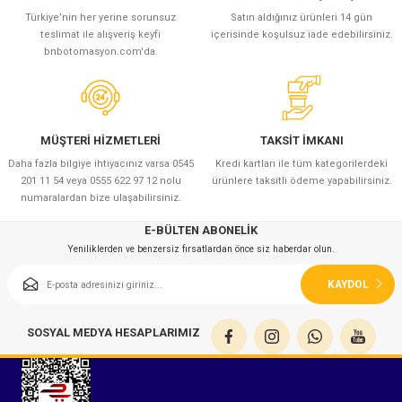
azları
Türkiye’nin her yerine sorunsuz
Satın aldığınız ürünleri 14 gün
teslimat ile alışveriş keyfi
içerisinde koşulsuz iade edebilirsiniz.
Radyasyon Ölçüm Cihazları)
bnbotomasyon.com'da.
(Manyetik Ölçüm Cihazları)
eoskop / Endoskop Kameralar
MÜŞTERİ HİZMETLERİ
TAKSİT İMKANI
Daha fazla bilgiye ihtiyacınız varsa 0545
Kredi kartları ile tüm kategorilerdeki
201 11 54 veya 0555 622 97 12 nolu
ürünlere taksitli ödeme yapabilirsiniz.
ihazları
numaralardan bize ulaşabilirsiniz.
z Muayene Cihazları)
E-BÜLTEN ABONELİK
Yeniliklerden ve benzersiz fırsatlardan önce siz haberdar olun.
KAYDOL
SOSYAL MEDYA HESAPLARIMIZ