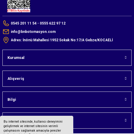
0545 201 11 54 - 0555 622 97 12
info@bnbotomasyon.com
Adres: İnönü Mahallesi 1952 Sokak No:17/A Gebze/KOCAELİ
Kurumsal
Alışveriş
Bilgi
Üyelik
Bu internet sitesinde, kullanıcı deneyimini
geliştirmek ve internet sitesinin verimli
çalışmasını sağlamak amacıyla çerezler