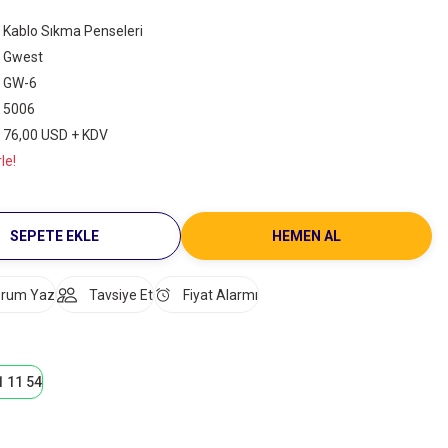
Kablo Sıkma Penseleri
Gwest
GW-6
5006
76,00 USD + KDV
le!
SEPETE EKLE
HEMEN AL
rum Yaz
Tavsiye Et
Fiyat Alarmı
1 11 54