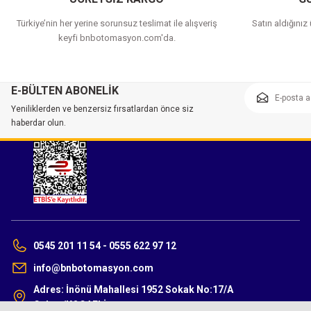
Türkiye’nin her yerine sorunsuz teslimat ile alışveriş
Satın aldığınız
keyfi bnbotomasyon.com'da.
E-BÜLTEN ABONELİK
Yeniliklerden ve benzersiz fırsatlardan önce siz
haberdar olun.
0545 201 11 54 - 0555 622 97 12
info@bnbotomasyon.com
Adres: İnönü Mahallesi 1952 Sokak No:17/A
Gebze/KOCAELİ