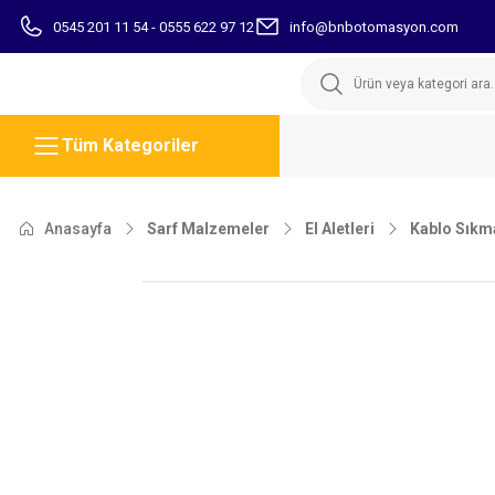
0545 201 11 54 - 0555 622 97 12
info@bnbotomasyon.com
Tüm Kategoriler
Anasayfa
Sarf Malzemeler
El Aletleri
Kablo Sıkm