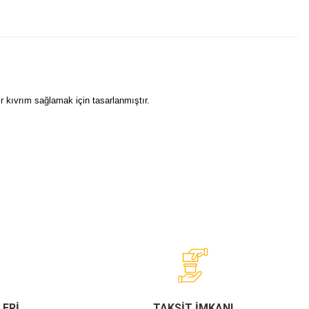
ir kıvrım sağlamak için tasarlanmıştır.
ERİ
TAKSİT İMKANI