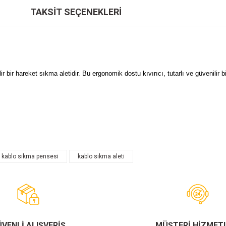
TAKSIT SEÇENEKLERI
 bir hareket sıkma aletidir. Bu ergonomik dostu kıvırıcı, tutarlı ve güvenilir b
kablo sıkma pensesi
kablo sıkma aleti
Bu ürüne ilk yorumu siz yapın!
Yorum Yaz
VENLİ ALIŞVERİŞ
MÜŞTERİ HİZMETL