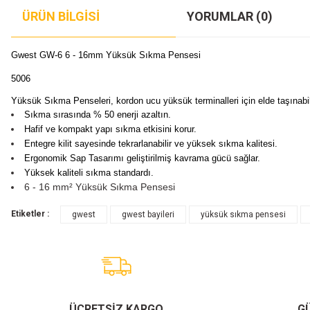
ÜRÜN BILGISI
YORUMLAR (0)
Gwest GW-6 6 - 16mm Yüksük Sıkma Pensesi
5006
Yüksük Sıkma Penseleri, kordon ucu yüksük terminalleri için elde taşınabilir
Sıkma sırasında % 50 enerji azaltın.
Hafif ve kompakt yapı sıkma etkisini korur.
Entegre kilit sayesinde tekrarlanabilir ve yüksek sıkma kalitesi.
Ergonomik Sap Tasarımı geliştirilmiş kavrama gücü sağlar.
Yüksek kaliteli sıkma standardı.
6 - 16 mm² Yüksük Sıkma Pensesi
Etiketler :
gwest
gwest bayileri
yüksük sıkma pensesi
ÜCRETSİZ KARGO
GÜ