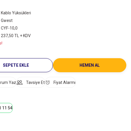
Kablo Yüksükleri
Gwest
CYF-10,0
237,50 TL + KDV
e!
SEPETE EKLE
HEMEN AL
rum Yaz
Tavsiye Et
Fiyat Alarmı
1 11 54