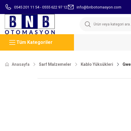
0545 201 11 54 - 0555 622 97 12
info@bnbotomasyon.com
Tüm Kategoriler
Anasayfa
Sarf Malzemeler
Kablo Yüksükleri
Gwes