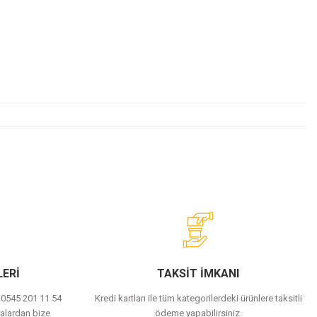
ERİ
TAKSİT İMKANI
a 0545 201 11 54
Kredi kartları ile tüm kategorilerdeki ürünlere taksitli
alardan bize
ödeme yapabilirsiniz.