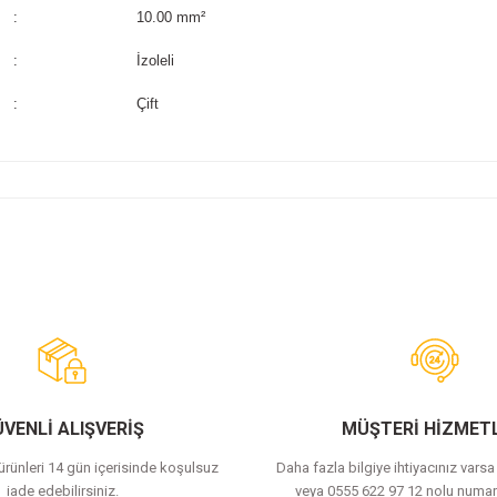
:
10.00 mm²
:
İzoleli
:
Çift
Bu ürüne ilk yorumu siz yapın!
Yorum Yaz
VENLİ ALIŞVERİŞ
MÜŞTERİ HİZMETL
 ürünleri 14 gün içerisinde koşulsuz
Daha fazla bilgiye ihtiyacınız vars
iade edebilirsiniz.
veya 0555 622 97 12 nolu numar