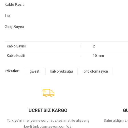
Kablo Kesiti
Tip
Giriş Sayısı
Kablo Sayısı
:
2
Kablo Kesiti
:
10 mm
Etiketler :
gwest
kablo yüksüğü
bnb otomasyon
ÜCRETSİZ KARGO
GÜ
Türkiye’nin her yerine sorunsuz teslimat ile alışveriş
Satın aldığınız
keyfi bnbotomasyon.com'da.