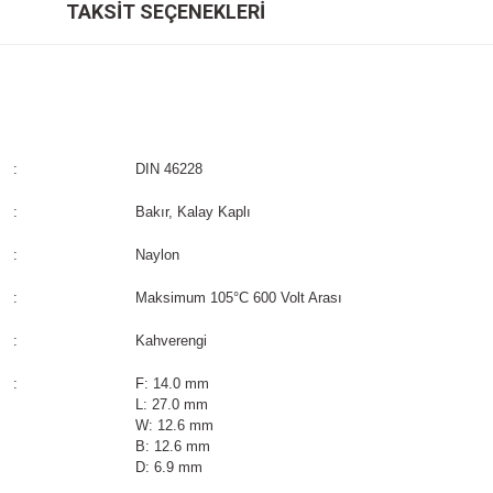
TAKSIT SEÇENEKLERI
:
DIN 46228
:
Bakır, Kalay Kaplı
:
Naylon
:
Maksimum 105°C 600 Volt Arası
:
Kahverengi
:
F: 14.0 mm
L: 27.0 mm
W: 12.6 mm
B: 12.6 mm
D: 6.9 mm