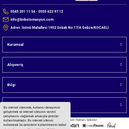
0545 201 11 54 - 0555 622 97 12
info@bnbotomasyon.com
Adres: İnönü Mahallesi 1952 Sokak No:17/A Gebze/KOCAELİ
Kurumsal
Alışveriş
Bilgi
Üyelik
Bu internet sitesinde, kullanıcı deneyimini
geliştirmek ve internet sitesinin verimli
çalışmasını sağlamak amacıyla çerezler
©2023 bnbotomasyon.com Tüm Hakları Saklıdır.
kullanılmaktadır. Bu internet sitesini
kullanarak bu çerezlerin kullanılmasını kabul