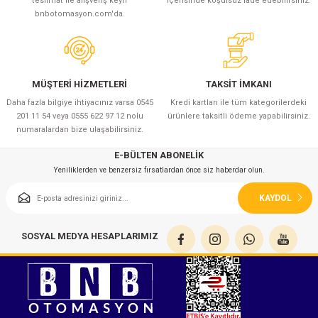
teslimat ile alışveriş keyfi
içerisinde koşulsuz iade edebilirsiniz.
bnbotomasyon.com'da.
MÜŞTERİ HİZMETLERİ
TAKSİT İMKANI
Daha fazla bilgiye ihtiyacınız varsa 0545
Kredi kartları ile tüm kategorilerdeki
201 11 54 veya 0555 622 97 12 nolu
ürünlere taksitli ödeme yapabilirsiniz.
numaralardan bize ulaşabilirsiniz.
E-BÜLTEN ABONELİK
Yeniliklerden ve benzersiz fırsatlardan önce siz haberdar olun.
KAYDOL
SOSYAL MEDYA HESAPLARIMIZ