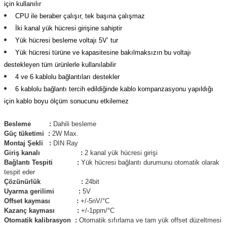
için kullanılır
(Güç Ölçer) ve Wattmetreler
Sertlik Ölçüm Cihazları)
CPU ile beraber çalışır, tek başına çalışmaz
İki kanal yük hücresi girişine sahiptir
çüm ve Test Cihazları
Yük hücresi besleme voltajı 5V’ tur
Yük hücresi türüne ve kapasitesine bakılmaksızın bu voltajı
Şarj İstasyonu Ölçüm ve Test Cihazları
Test Cihazları
destekleyen tüm ürünlerle kullanılabilir
4 ve 6 kablolu bağlantıları destekler
arj İstasyonları
 Cihazları
6 kablolu bağlantı tercih edildiğinde kablo kompanzasyonu yapıldığı
için kablo boyu ölçüm sonucunu etkilemez
 Cihazları
Besleme :
Dahili besleme
Güç tüketimi :
2W Max.
Montaj Şekli :
DIN Ray
Giriş kanalı :
2 kanal yük hücresi girişi
Bağlantı Tespiti :
Yük hücresi bağlantı durumunu otomatik olarak
tespit eder
Çözünürlük :
24bit
r
Uyarma gerilimi :
5V
Offset kayması :
+/-5nV/°C
ler
Kazanç kayması :
+/-1ppm/°C
Otomatik kalibrasyon :
Otomatik sıfırlama ve tam yük offset düzeltmesi