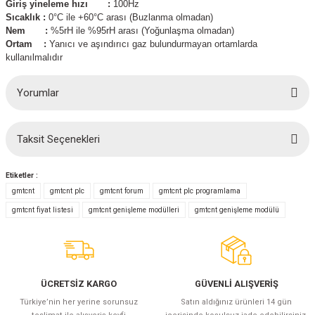
Giriş yineleme hızı :
100Hz
azları
Sıcaklık :
0°C ile +60°C arası (Buzlanma olmadan)
Nem :
%5rH ile %95rH arası (Yoğunlaşma olmadan)
Radyasyon Ölçüm Cihazları)
Ortam :
Yanıcı ve aşındırıcı gaz bulundurmayan ortamlarda
kullanılmalıdır
(Manyetik Ölçüm Cihazları)
Yorumlar
eoskop / Endoskop Kameralar
Taksit Seçenekleri
ihazları
Bu ürüne ilk yorumu siz yapın!
Etiketler :
z Muayene Cihazları)
Yorum Yaz
gmtcnt
gmtcnt plc
gmtcnt forum
gmtcnt plc programlama
gmtcnt fiyat listesi
gmtcnt genişleme modülleri
gmtcnt genişleme modülü
ÜCRETSİZ KARGO
GÜVENLİ ALIŞVERİŞ
Türkiye’nin her yerine sorunsuz
Satın aldığınız ürünleri 14 gün