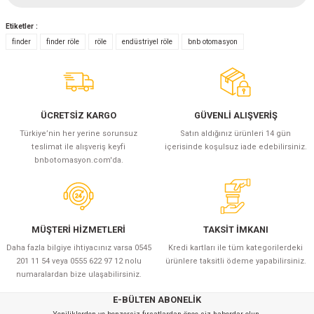
azları
Etiketler :
Yorum Yaz
Radyasyon Ölçüm Cihazları)
finder
finder röle
röle
endüstriyel röle
bnb otomasyon
(Manyetik Ölçüm Cihazları)
eoskop / Endoskop Kameralar
ÜCRETSİZ KARGO
GÜVENLİ ALIŞVERİŞ
Türkiye’nin her yerine sorunsuz
Satın aldığınız ürünleri 14 gün
ihazları
teslimat ile alışveriş keyfi
içerisinde koşulsuz iade edebilirsiniz.
bnbotomasyon.com'da.
z Muayene Cihazları)
MÜŞTERİ HİZMETLERİ
TAKSİT İMKANI
Daha fazla bilgiye ihtiyacınız varsa 0545
Kredi kartları ile tüm kategorilerdeki
201 11 54 veya 0555 622 97 12 nolu
ürünlere taksitli ödeme yapabilirsiniz.
numaralardan bize ulaşabilirsiniz.
E-BÜLTEN ABONELİK