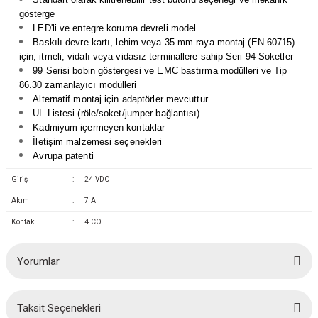
(Güç Ölçer) ve Wattmetreler
Sertlik Ölçüm Cihazları)
gösterge
LED'li ve entegre koruma devreli model
Baskılı devre kartı, lehim veya 35 mm raya montaj (EN 60715)
çüm ve Test Cihazları
için, itmeli, vidalı veya vidasız terminallere sahip Seri 94 Soketler
99 Serisi bobin göstergesi ve EMC bastırma modülleri ve Tip
Şarj İstasyonu Ölçüm ve Test Cihazları
Test Cihazları
86.30 zamanlayıcı modülleri
Alternatif montaj için adaptörler mevcuttur
UL Listesi (röle/soket/jumper bağlantısı)
arj İstasyonları
 Cihazları
Kadmiyum içermeyen kontaklar
İletişim malzemesi seçenekleri
 Cihazları
Avrupa patenti
Giriş
:
24 VDC
Akım
:
7 A
Kontak
:
4 CO
r
Yorumlar
ler
Taksit Seçenekleri
Bu ürüne ilk yorumu siz yapın!