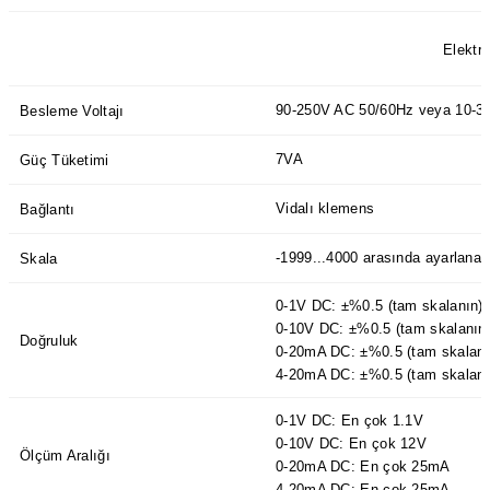
azları
Elektri
Radyasyon Ölçüm Cihazları)
90-250V AC 50/60Hz veya 10-3
Besleme Voltajı
(Manyetik Ölçüm Cihazları)
7VA
Güç Tüketimi
eoskop / Endoskop Kameralar
Vidalı klemens
Bağlantı
ihazları
-1999...4000 arasında ayarlanabi
Skala
z Muayene Cihazları)
0-1V DC: ±%0.5 (tam skalanın)
0-10V DC: ±%0.5 (tam skalanın
Doğruluk
0-20mA DC: ±%0.5 (tam skalanı
4-20mA DC: ±%0.5 (tam skalanı
0-1V DC: En çok 1.1V
0-10V DC: En çok 12V
Ölçüm Aralığı
0-20mA DC: En çok 25mA
4-20mA DC: En çok 25mA