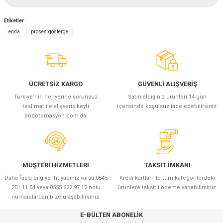
Etiketler :
Yorum Yaz
enda
proses gösterge
ÜCRETSİZ KARGO
GÜVENLİ ALIŞVERİŞ
Türkiye’nin her yerine sorunsuz
Satın aldığınız ürünleri 14 gün
teslimat ile alışveriş keyfi
içerisinde koşulsuz iade edebilirsiniz.
bnbotomasyon.com'da.
MÜŞTERİ HİZMETLERİ
TAKSİT İMKANI
Daha fazla bilgiye ihtiyacınız varsa 0545
Kredi kartları ile tüm kategorilerdeki
201 11 54 veya 0555 622 97 12 nolu
ürünlere taksitli ödeme yapabilirsiniz.
numaralardan bize ulaşabilirsiniz.
E-BÜLTEN ABONELİK