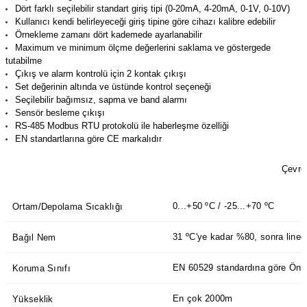
Dört farklı seçilebilir standart giriş tipi (0-20mA, 4-20mA, 0-1V, 0-10V)
(Güç Ölçer) ve Wattmetreler
Sertlik Ölçüm Cihazları)
Kullanıcı kendi belirleyeceği giriş tipine göre cihazı kalibre edebilir
Örnekleme zamanı dört kademede ayarlanabilir
çüm ve Test Cihazları
Maximum ve minimum ölçme değerlerini saklama ve göstergede
tutabilme
Çıkış ve alarm kontrolü için 2 kontak çıkışı
Şarj İstasyonu Ölçüm ve Test Cihazları
Test Cihazları
Set değerinin altında ve üstünde kontrol seçeneği
Seçilebilir bağımsız, sapma ve band alarmı
arj İstasyonları
 Cihazları
Sensör besleme çıkışı
RS-485 Modbus RTU protokolü ile haberleşme özelliği
EN standartlarına göre CE markalıdır
 Cihazları
Çevres
0...+50 ºC / -25...+70 ºC
Ortam/Depolama Sıcaklığı
31 ºC'ye kadar %80, sonra linee
Bağıl Nem
r
EN 60529 standardına göre Ön p
Koruma Sınıfı
ler
En çok 2000m
Yükseklik