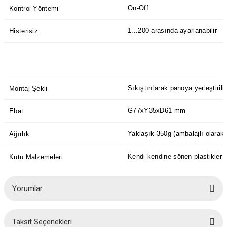
On-Off
Kontrol Yöntemi
1...200 arasında ayarlanabilir
Histerisiz
Sıkıştırılarak panoya yerleştirilir
Montaj Şekli
G77xY35xD61 mm
Ebat
Yaklaşık 350g (ambalajlı olarak)
Ağırlık
Kendi kendine sönen plastikler k
Kutu Malzemeleri
Yorumlar
Taksit Seçenekleri
Bu ürüne ilk yorumu siz yapın!