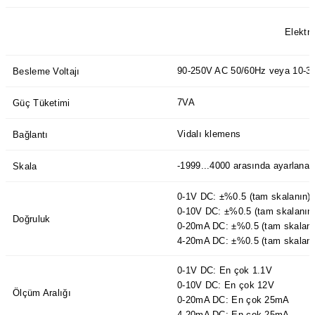
azları
Elektri
Radyasyon Ölçüm Cihazları)
90-250V AC 50/60Hz veya 10-3
Besleme Voltajı
(Manyetik Ölçüm Cihazları)
7VA
Güç Tüketimi
eoskop / Endoskop Kameralar
Vidalı klemens
Bağlantı
ihazları
-1999...4000 arasında ayarlanabi
Skala
z Muayene Cihazları)
0-1V DC: ±%0.5 (tam skalanın)
0-10V DC: ±%0.5 (tam skalanın
Doğruluk
0-20mA DC: ±%0.5 (tam skalanı
4-20mA DC: ±%0.5 (tam skalanı
0-1V DC: En çok 1.1V
0-10V DC: En çok 12V
Ölçüm Aralığı
0-20mA DC: En çok 25mA
4-20mA DC: En çok 25mA