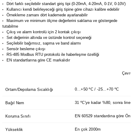
Dört farklı seçilebilir standart giriş tipi (0-20mA, 4-20mA, 0-1V, 0-10V)
(Güç Ölçer) ve Wattmetreler
Sertlik Ölçüm Cihazları)
Kullanıcı kendi belirleyeceği giriş tipine göre cihazı kalibre edebilir
Örnekleme zamanı dört kademede ayarlanabilir
çüm ve Test Cihazları
Maximum ve minimum ölçme değerlerini saklama ve göstergede
tutabilme
Çıkış ve alarm kontrolü için 2 kontak çıkışı
Şarj İstasyonu Ölçüm ve Test Cihazları
Test Cihazları
Set değerinin altında ve üstünde kontrol seçeneği
Seçilebilir bağımsız, sapma ve band alarmı
arj İstasyonları
 Cihazları
Sensör besleme çıkışı
RS-485 Modbus RTU protokolü ile haberleşme özelliği
EN standartlarına göre CE markalıdır
 Cihazları
Çevres
0...+50 ºC / -25...+70 ºC
Ortam/Depolama Sıcaklığı
31 ºC'ye kadar %80, sonra linee
Bağıl Nem
r
EN 60529 standardına göre Ön p
Koruma Sınıfı
ler
En çok 2000m
Yükseklik