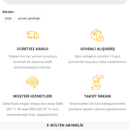
Etiketler :
Yorum Yaz
enda
proses gösterge
ÜCRETSİZ KARGO
GÜVENLİ ALIŞVERİŞ
Türkiye’nin her yerine sorunsuz
Satın aldığınız ürünleri 14 gün
teslimat ile alışveriş keyfi
içerisinde koşulsuz iade edebilirsiniz.
bnbotomasyon.com'da.
MÜŞTERİ HİZMETLERİ
TAKSİT İMKANI
Daha fazla bilgiye ihtiyacınız varsa 0545
Kredi kartları ile tüm kategorilerdeki
201 11 54 veya 0555 622 97 12 nolu
ürünlere taksitli ödeme yapabilirsiniz.
numaralardan bize ulaşabilirsiniz.
E-BÜLTEN ABONELİK