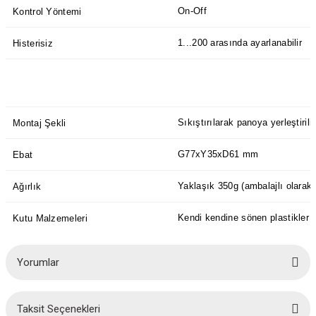
On-Off
Kontrol Yöntemi
1...200 arasında ayarlanabilir
Histerisiz
Sıkıştırılarak panoya yerleştirilir
Montaj Şekli
G77xY35xD61 mm
Ebat
Yaklaşık 350g (ambalajlı olarak)
Ağırlık
Kendi kendine sönen plastikler k
Kutu Malzemeleri
Yorumlar
Taksit Seçenekleri
Bu ürüne ilk yorumu siz yapın!