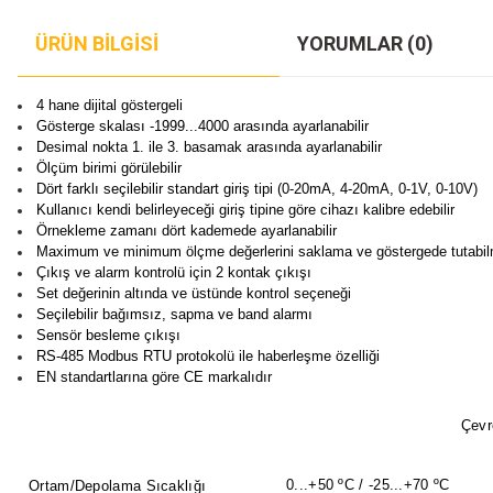
ÜRÜN BILGISI
YORUMLAR (0)
4 hane dijital göstergeli
Gösterge skalası -1999...4000 arasında ayarlanabilir
Desimal nokta 1. ile 3. basamak arasında ayarlanabilir
Ölçüm birimi görülebilir
Dört farklı seçilebilir standart giriş tipi (0-20mA, 4-20mA, 0-1V, 0-10V)
Kullanıcı kendi belirleyeceği giriş tipine göre cihazı kalibre edebilir
Örnekleme zamanı dört kademede ayarlanabilir
Maximum ve minimum ölçme değerlerini saklama ve göstergede tutabi
Çıkış ve alarm kontrolü için 2 kontak çıkışı
Set değerinin altında ve üstünde kontrol seçeneği
Seçilebilir bağımsız, sapma ve band alarmı
Sensör besleme çıkışı
RS-485 Modbus RTU protokolü ile haberleşme özelliği
EN standartlarına göre CE markalıdır
Çevr
0...+50 ºC / -25...+70 ºC
Ortam/Depolama Sıcaklığı