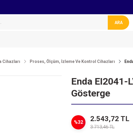
ARA
 Cihazları
Proses, Ölçüm, İzleme Ve Kontrol Cihazları
End
Enda EI2041-
Gösterge
2.543,72 TL
%32
3.713,46 TL