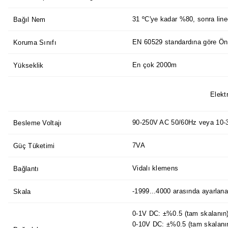
31 ºC'ye kadar %80, sonra line
Bağıl Nem
EN 60529 standardına göre Ön 
Koruma Sınıfı
En çok 2000m
Yükseklik
Elektr
90-250V AC 50/60Hz veya 10-
Besleme Voltajı
7VA
Güç Tüketimi
Vidalı klemens
Bağlantı
-1999...4000 arasında ayarlanab
Skala
0-1V DC: ±%0.5 (tam skalanın
0-10V DC: ±%0.5 (tam skalanı