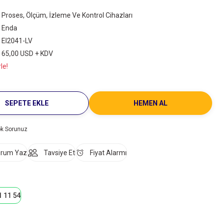
Proses, Ölçüm, İzleme Ve Kontrol Cihazları
Enda
EI2041-LV
65,00 USD + KDV
le!
SEPETE EKLE
HEMEN AL
ok Sorunuz
rum Yaz
Tavsiye Et
Fiyat Alarmı
1 11 54