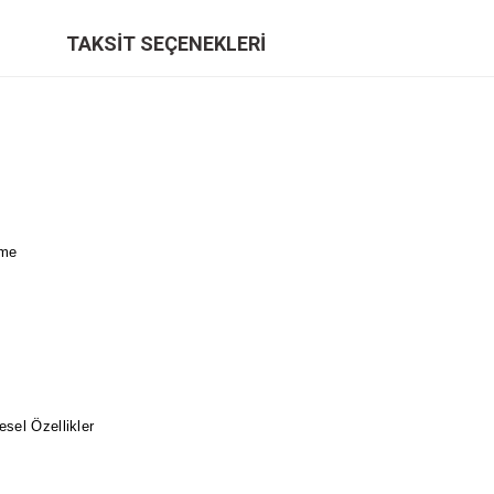
TAKSIT SEÇENEKLERI
lme
esel Özellikler