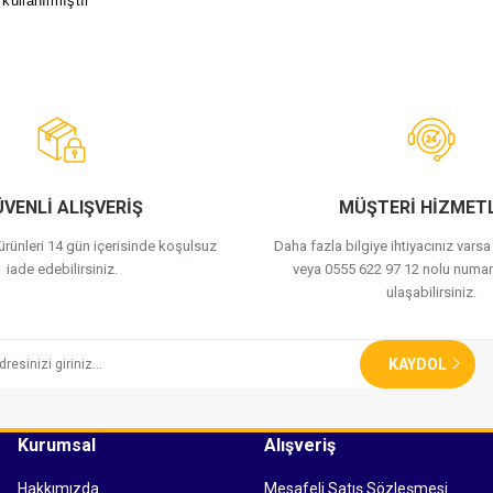
kullanılmıştır
Bu ürüne ilk yorumu siz yapın!
Yorum Yaz
VENLİ ALIŞVERİŞ
MÜŞTERİ HİZMETL
 ürünleri 14 gün içerisinde koşulsuz
Daha fazla bilgiye ihtiyacınız vars
iade edebilirsiniz.
veya 0555 622 97 12 nolu numar
ulaşabilirsiniz.
KAYDOL
Kurumsal
Alışveriş
Hakkımızda
Mesafeli Satış Sözleşmesi