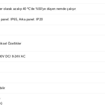
er olarak azalıp 40 ºC'de %50'ye düşen nemde çalışır
panel: IP65, Arka panel: IP20
iksel Özellikler
30V DC/ 8-24V AC
ilir
)
n)