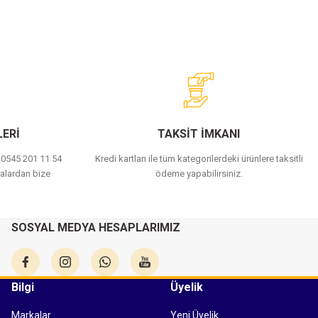
ERİ
TAKSİT İMKANI
a 0545 201 11 54
Kredi kartları ile tüm kategorilerdeki ürünlere taksitli
alardan bize
ödeme yapabilirsiniz.
SOSYAL MEDYA HESAPLARIMIZ
Bilgi
Üyelik
Markalar
Yeni Üyelik