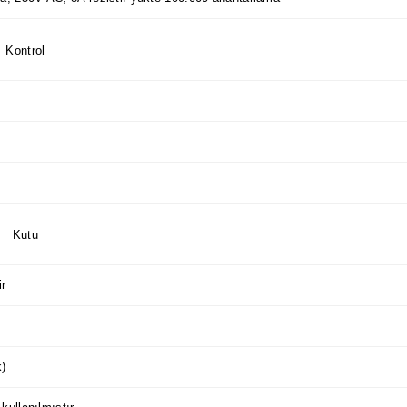
Kontrol
Kutu
ir
k)