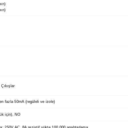
ın)
ın)
Çıkışlar
n fazla 50mA (regüleli ve izole)
ük için), NO
; 250V AC, 8A rezistif yükte 100.000 anahtarlama