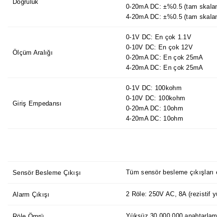
Doğruluk
0-20mA DC: ±%0.5 (tam skalan
4-20mA DC: ±%0.5 (tam skalan
0-1V DC: En çok 1.1V
0-10V DC: En çok 12V
Ölçüm Aralığı
0-20mA DC: En çok 25mA
4-20mA DC: En çok 25mA
0-1V DC: 100kohm
0-10V DC: 100kohm
Giriş Empedansı
0-20mA DC: 10ohm
4-20mA DC: 10ohm
Tüm sensör besleme çıkışları e
Sensör Besleme Çıkışı
2 Röle: 250V AC, 8A (rezistif y
Alarm Çıkışı
Yüksüz 30.000.000 anahtarlama
Röle Ömrü