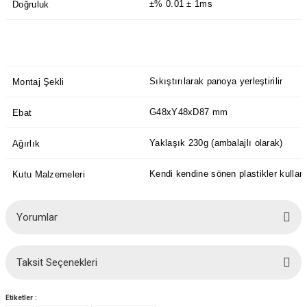
±% 0.01 ± 1ms
Doğruluk
Sıkıştırılarak panoya yerleştirilir
Montaj Şekli
G48xY48xD87 mm
Ebat
Yaklaşık 230g (ambalajlı olarak)
Ağırlık
Kendi kendine sönen plastikler kullanı
Kutu Malzemeleri
Yorumlar
Taksit Seçenekleri
Bu ürüne ilk yorumu siz yapın!
Etiketler :