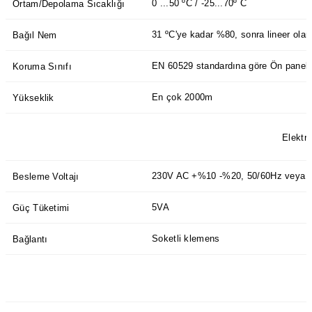
0 ...50 ºC / -25...70º C
Ortam/Depolama Sıcaklığı
azları
31 ºC'ye kadar %80, sonra lineer ola
Bağıl Nem
Radyasyon Ölçüm Cihazları)
EN 60529 standardına göre Ön panel: 
Koruma Sınıfı
(Manyetik Ölçüm Cihazları)
En çok 2000m
Yükseklik
eoskop / Endoskop Kameralar
Elektri
ihazları
230V AC +%10 -%20, 50/60Hz veya 
Besleme Voltajı
z Muayene Cihazları)
5VA
Güç Tüketimi
Soketli klemens
Bağlantı