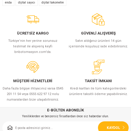
Yorum Yaz
enda
dijital sayıcı
dijital takometre
ÜCRETSİZ KARGO
GÜVENLİ ALIŞVERİŞ
Türkiye’nin her yerine sorunsuz
Satın aldığınız ürünleri 14 gün
teslimat ile alışveriş keyfi
içerisinde koşulsuz iade edebilirsiniz.
bnbotomasyon.com'da.
MÜŞTERİ HİZMETLERİ
TAKSİT İMKANI
Daha fazla bilgiye ihtiyacınız varsa 0545
Kredi kartları ile tüm kategorilerdeki
201 11 54 veya 0555 622 97 12 nolu
ürünlere taksitli ödeme yapabilirsiniz.
numaralardan bize ulaşabilirsiniz.
E-BÜLTEN ABONELİK
Yeniliklerden ve benzersiz fırsatlardan önce siz haberdar olun.
KAYDOL