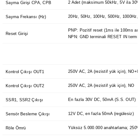
2 Adet (maksimum 50kHz, 5V ila 30V’l
Sayma Girişi CPA, CPB
20Hz, 50Hz, 100Hz, 500Hz, 1000Hz, 5
Sayma Frekansı (Hz)
PNP: Pozitif reset (1ms ile 100ms aras
Reset Girişi
NPN: GND terminali RESET IN termina
250V AC, 2A (rezistif yük için), NO+
Kontrol Çıkışı OUT1
250V AC, 2A (rezistif yük için), NO
Kontrol Çıkışı OUT2
En fazla 30V DC, 50mA (S.S. OUT)
SSR1, SSR2 Çıkışı
12V DC, en fazla 50mA (regülesiz)
Sensör Besleme Çıkışı
Yüksüz 5.000.000 anahtarlama; 250V 
Röle Ömrü