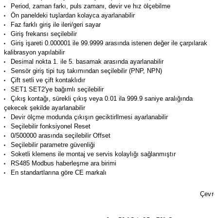
Period, zaman farkı, puls zamanı, devir ve hız ölçebilme
(Güç Ölçer) ve Wattmetreler
Sertlik Ölçüm Cihazları)
Ön paneldeki tuşlardan kolayca ayarlanabilir
Faz farklı giriş ile ileri/geri sayar
çüm ve Test Cihazları
Giriş frekansı seçilebilir
Giriş işareti 0.000001 ile 99.9999 arasında istenen değer ile çarpılarak
kalibrasyon yapılabilir
Şarj İstasyonu Ölçüm ve Test Cihazları
Test Cihazları
Desimal nokta 1. ile 5. basamak arasında ayarlanabilir
Sensör giriş tipi tuş takımından seçilebilir (PNP, NPN)
arj İstasyonları
 Cihazları
Çift setli ve çift kontaklıdır
SET1 SET2'ye bağımlı seçilebilir
Çıkış kontağı, sürekli çıkış veya 0.01 ila 999.9 saniye aralığında
 Cihazları
çekecek şekilde ayarlanabilir
Devir ölçme modunda çıkışın geciktirllmesi ayarlanabilir
Seçilebilir fonksiyonel Reset
0/500000 arasında seçilebilir Offset
Seçilebilir parametre güvenliği
Soketli klemens ile montaj ve servis kolaylığı sağlanmıştır
RS485 Modbus haberleşme ara birimi
En standartlarına göre CE markalı
r
Çevres
ler