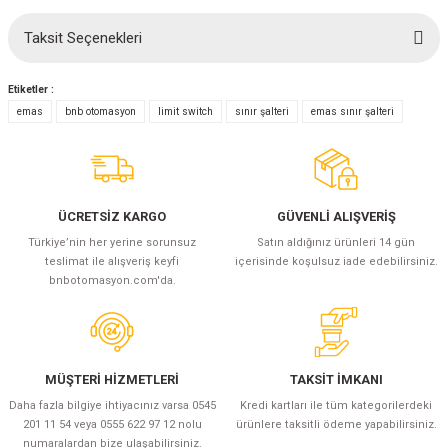
(Güç Ölçer) ve Wattmetreler
Sertlik Ölçüm Cihazları)
Taksit Seçenekleri
Bu ürüne ilk yorumu siz yapın!
çüm ve Test Cihazları
Etiketler :
Yorum Yaz
emas
bnb otomasyon
limit switch
sınır şalteri
emas sınır şalteri
Şarj İstasyonu Ölçüm ve Test Cihazları
Test Cihazları
arj İstasyonları
 Cihazları
 Cihazları
ÜCRETSİZ KARGO
GÜVENLİ ALIŞVERİŞ
Türkiye’nin her yerine sorunsuz
Satın aldığınız ürünleri 14 gün
teslimat ile alışveriş keyfi
içerisinde koşulsuz iade edebilirsiniz.
bnbotomasyon.com'da.
r
MÜŞTERİ HİZMETLERİ
TAKSİT İMKANI
Daha fazla bilgiye ihtiyacınız varsa 0545
Kredi kartları ile tüm kategorilerdeki
ler
201 11 54 veya 0555 622 97 12 nolu
ürünlere taksitli ödeme yapabilirsiniz.
numaralardan bize ulaşabilirsiniz.