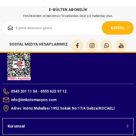
azları
E-BÜLTEN ABONELİK
Yeniliklerden ve benzersiz fırsatlardan önce siz haberdar olun.
Radyasyon Ölçüm Cihazları)
KAYDOL
(Manyetik Ölçüm Cihazları)
SOSYAL MEDYA HESAPLARIMIZ
eoskop / Endoskop Kameralar
ihazları
z Muayene Cihazları)
0545 201 11 54 - 0555 622 97 12
info@bnbotomasyon.com
Adres: İnönü Mahallesi 1952 Sokak No:17/A Gebze/KOCAELİ
Kurumsal