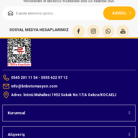
Yeniliklerden ve benzersiz fırsatlardan önce siz haberdar olun.
azları
KAYDOL
Radyasyon Ölçüm Cihazları)
SOSYAL MEDYA HESAPLARIMIZ
(Manyetik Ölçüm Cihazları)
eoskop / Endoskop Kameralar
ihazları
0545 201 11 54 - 0555 622 97 12
z Muayene Cihazları)
info@bnbotomasyon.com
Adres: İnönü Mahallesi 1952 Sokak No:17/A Gebze/KOCAELİ
Kurumsal
Alışveriş