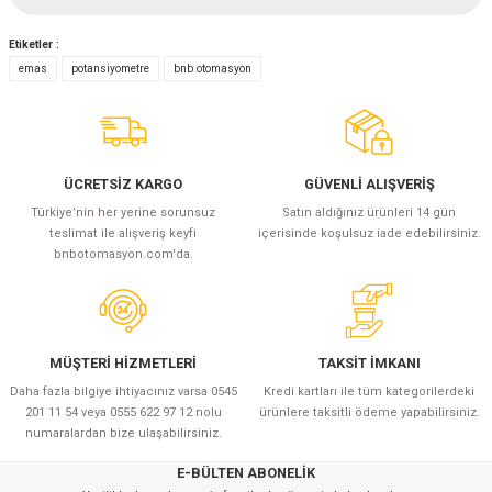
(Güç Ölçer) ve Wattmetreler
Sertlik Ölçüm Cihazları)
Etiketler :
Yorum Yaz
emas
potansiyometre
bnb otomasyon
çüm ve Test Cihazları
Şarj İstasyonu Ölçüm ve Test Cihazları
Test Cihazları
arj İstasyonları
 Cihazları
ÜCRETSİZ KARGO
GÜVENLİ ALIŞVERİŞ
Türkiye’nin her yerine sorunsuz
Satın aldığınız ürünleri 14 gün
 Cihazları
teslimat ile alışveriş keyfi
içerisinde koşulsuz iade edebilirsiniz.
bnbotomasyon.com'da.
MÜŞTERİ HİZMETLERİ
TAKSİT İMKANI
Daha fazla bilgiye ihtiyacınız varsa 0545
Kredi kartları ile tüm kategorilerdeki
r
201 11 54 veya 0555 622 97 12 nolu
ürünlere taksitli ödeme yapabilirsiniz.
numaralardan bize ulaşabilirsiniz.
ler
E-BÜLTEN ABONELİK