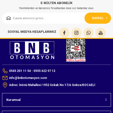
azları
E-BÜLTEN ABONELİK
Yeniliklerden ve benzersiz fırsatlardan önce siz haberdar olun.
Radyasyon Ölçüm Cihazları)
KAYDOL
(Manyetik Ölçüm Cihazları)
SOSYAL MEDYA HESAPLARIMIZ
eoskop / Endoskop Kameralar
ihazları
z Muayene Cihazları)
0545 201 11 54 - 0555 622 97 12
info@bnbotomasyon.com
Adres: İnönü Mahallesi 1952 Sokak No:17/A Gebze/KOCAELİ
Kurumsal