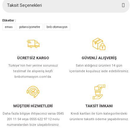
(Güç Ölçer) ve Wattmetreler
Sertlik Ölçüm Cihazları)
Taksit Seçenekleri
Bu ürüne ilk yorumu siz yapın!
çüm ve Test Cihazları
Etiketler :
Yorum Yaz
emas
potansiyometre
bnb otomasyon
Şarj İstasyonu Ölçüm ve Test Cihazları
Test Cihazları
arj İstasyonları
 Cihazları
ÜCRETSİZ KARGO
GÜVENLİ ALIŞVERİŞ
 Cihazları
Türkiye’nin her yerine sorunsuz
Satın aldığınız ürünleri 14 gün
teslimat ile alışveriş keyfi
içerisinde koşulsuz iade edebilirsiniz.
bnbotomasyon.com'da.
r
MÜŞTERİ HİZMETLERİ
TAKSİT İMKANI
Daha fazla bilgiye ihtiyacınız varsa 0545
Kredi kartları ile tüm kategorilerdeki
201 11 54 veya 0555 622 97 12 nolu
ürünlere taksitli ödeme yapabilirsiniz.
ler
numaralardan bize ulaşabilirsiniz.