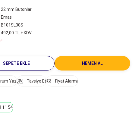
22 mm Butonlar
Emas
B101SL30S
492,00 TL + KDV
e!
SEPETE EKLE
HEMEN AL
rum Yaz
Tavsiye Et
Fiyat Alarmı
1 11 54