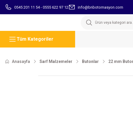
0545 201 11 54 - 0555 622 97 12
info@bnbotomasyon.com
Tüm Kategoriler
Anasayfa
Sarf Malzemeler
Butonlar
22 mm Buton