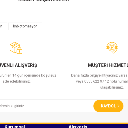
on
bnb otomasyon
Bu ürüne ilk yorumu siz yapın!
Yorum Yaz
VENLİ ALIŞVERİŞ
MÜŞTERİ HİZMETL
 ürünleri 14 gün içerisinde koşulsuz
Daha fazla bilgiye ihtiyacınız vars
iade edebilirsiniz.
veya 0555 622 97 12 nolu numar
ulaşabilirsiniz.
KAYDOL
Kurumsal
Alışveriş