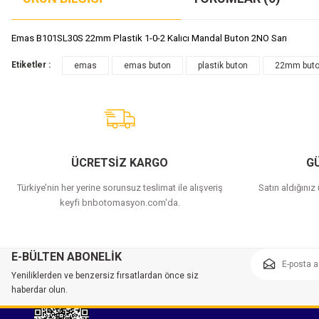
Emas B101SL30S 22mm Plastik 1-0-2 Kalıcı Mandal Buton 2NO Sarı
Etiketler :
emas
emas buton
plastik buton
22mm but
ÜCRETSİZ KARGO
GÜ
Türkiye’nin her yerine sorunsuz teslimat ile alışveriş
Satın aldığınız
keyfi bnbotomasyon.com'da.
E-BÜLTEN ABONELİK
Yeniliklerden ve benzersiz fırsatlardan önce siz
haberdar olun.