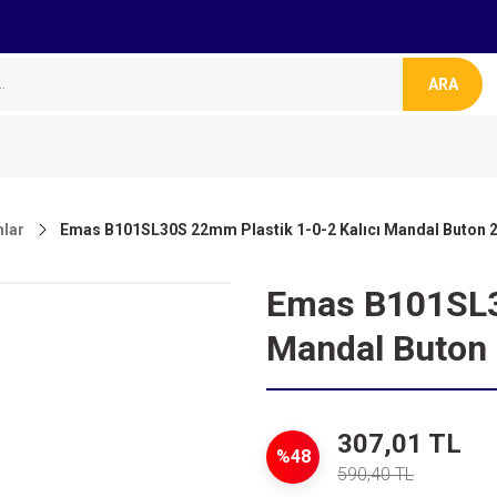
ARA
lar
Emas B101SL30S 22mm Plastik 1-0-2 Kalıcı Mandal Buton 
Emas B101SL30
Mandal Buton 
307,01 TL
%48
590,40 TL