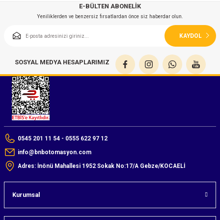
azları
E-BÜLTEN ABONELİK
Yeniliklerden ve benzersiz fırsatlardan önce siz haberdar olun.
Radyasyon Ölçüm Cihazları)
KAYDOL
(Manyetik Ölçüm Cihazları)
SOSYAL MEDYA HESAPLARIMIZ
eoskop / Endoskop Kameralar
ihazları
z Muayene Cihazları)
0545 201 11 54 - 0555 622 97 12
info@bnbotomasyon.com
Adres: İnönü Mahallesi 1952 Sokak No:17/A Gebze/KOCAELİ
Kurumsal