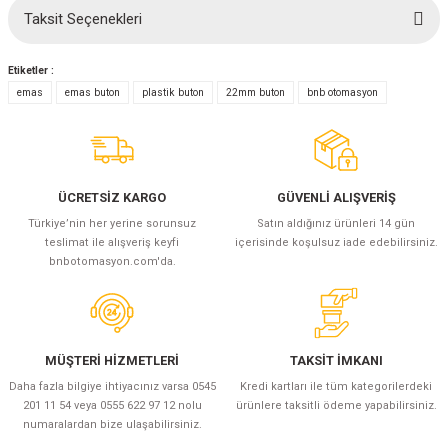
(Güç Ölçer) ve Wattmetreler
Sertlik Ölçüm Cihazları)
Taksit Seçenekleri
Bu ürüne ilk yorumu siz yapın!
çüm ve Test Cihazları
Etiketler :
Yorum Yaz
emas
emas buton
plastik buton
22mm buton
bnb otomasyon
Şarj İstasyonu Ölçüm ve Test Cihazları
Test Cihazları
arj İstasyonları
 Cihazları
ÜCRETSİZ KARGO
GÜVENLİ ALIŞVERİŞ
 Cihazları
Türkiye’nin her yerine sorunsuz
Satın aldığınız ürünleri 14 gün
teslimat ile alışveriş keyfi
içerisinde koşulsuz iade edebilirsiniz.
bnbotomasyon.com'da.
r
MÜŞTERİ HİZMETLERİ
TAKSİT İMKANI
Daha fazla bilgiye ihtiyacınız varsa 0545
Kredi kartları ile tüm kategorilerdeki
201 11 54 veya 0555 622 97 12 nolu
ürünlere taksitli ödeme yapabilirsiniz.
ler
numaralardan bize ulaşabilirsiniz.