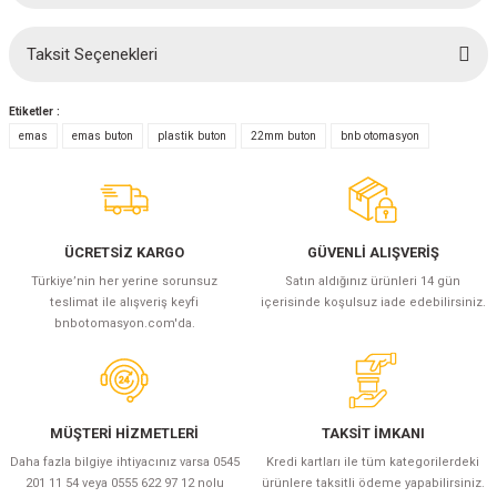
(Güç Ölçer) ve Wattmetreler
Sertlik Ölçüm Cihazları)
Taksit Seçenekleri
Bu ürüne ilk yorumu siz yapın!
çüm ve Test Cihazları
Etiketler :
Şarj İstasyonu Ölçüm ve Test Cihazları
Test Cihazları
Yorum Yaz
emas
emas buton
plastik buton
22mm buton
bnb otomasyon
arj İstasyonları
 Cihazları
 Cihazları
ÜCRETSİZ KARGO
GÜVENLİ ALIŞVERİŞ
Türkiye’nin her yerine sorunsuz
Satın aldığınız ürünleri 14 gün
teslimat ile alışveriş keyfi
içerisinde koşulsuz iade edebilirsiniz.
bnbotomasyon.com'da.
r
MÜŞTERİ HİZMETLERİ
TAKSİT İMKANI
ler
Daha fazla bilgiye ihtiyacınız varsa 0545
Kredi kartları ile tüm kategorilerdeki
201 11 54 veya 0555 622 97 12 nolu
ürünlere taksitli ödeme yapabilirsiniz.