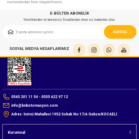
numaralardan bize ulaşabilirsiniz.
azları
E-BÜLTEN ABONELİK
Radyasyon Ölçüm Cihazları)
Yeniliklerden ve benzersiz fırsatlardan önce siz haberdar olun.
KAYDOL
(Manyetik Ölçüm Cihazları)
eoskop / Endoskop Kameralar
SOSYAL MEDYA HESAPLARIMIZ
ihazları
z Muayene Cihazları)
0545 201 11 54 - 0555 622 97 12
info@bnbotomasyon.com
Adres: İnönü Mahallesi 1952 Sokak No:17/A Gebze/KOCAELİ
Kurumsal