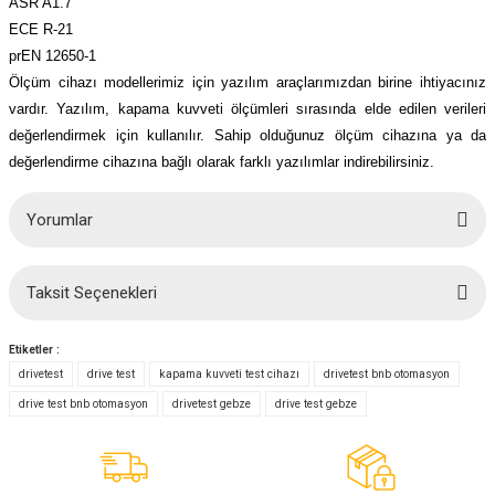
ASR A1.7
ECE R-21
prEN 12650-1
Ölçüm cihazı modellerimiz için yazılım araçlarımızdan birine ihtiyacınız
vardır. Yazılım, kapama kuvveti ölçümleri sırasında elde edilen verileri
değerlendirmek için kullanılır. Sahip olduğunuz ölçüm cihazına ya da
değerlendirme cihazına bağlı olarak farklı yazılımlar indirebilirsiniz.
Yorumlar
Taksit Seçenekleri
Bu ürüne ilk yorumu siz yapın!
Etiketler :
Yorum Yaz
drivetest
drive test
kapama kuvveti test cihazı
drivetest bnb otomasyon
drive test bnb otomasyon
drivetest gebze
drive test gebze