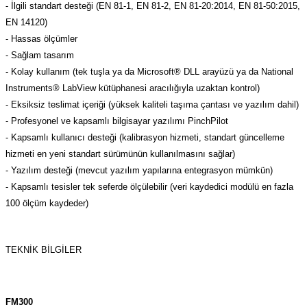
- İlgili standart desteği (EN 81-1, EN 81-2, EN 81-20:2014, EN 81-50:2015,
azları
EN 14120)
- Hassas ölçümler
Radyasyon Ölçüm Cihazları)
- Sağlam tasarım
- Kolay kullanım (tek tuşla ya da Microsoft® DLL arayüzü ya da National
(Manyetik Ölçüm Cihazları)
Instruments® LabView kütüphanesi aracılığıyla uzaktan kontrol)
- Eksiksiz teslimat içeriği (yüksek kaliteli taşıma çantası ve yazılım dahil)
eoskop / Endoskop Kameralar
- Profesyonel ve kapsamlı bilgisayar yazılımı PinchPilot
- Kapsamlı kullanıcı desteği (kalibrasyon hizmeti, standart güncelleme
ihazları
hizmeti en yeni standart sürümünün kullanılmasını sağlar)
- Yazılım desteği (mevcut yazılım yapılarına entegrasyon mümkün)
z Muayene Cihazları)
- Kapsamlı tesisler tek seferde ölçülebilir (veri kaydedici modülü en fazla
100 ölçüm kaydeder)
TEKNIK BILGILER
FM300