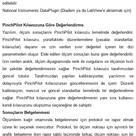
edilebilir
National Instruments DataPlugin (Diadem ya da LabView’e aktarmak için)
PinchPilot Kılavuzuna Göre Değerlendirme
Yazılım, ölçüm sonuçlarını PinchPilot kılavuzu temelinde değerlendirir.
PinchPilot kılavuzu, yürürlükteki düzenlemelere (yasalar, standartlar,
kılavuzlar) dayanır ve izin verilen sınır değerleri içeren bir dizi
parametreden oluşur. Elde edilen ölçüm sonuçları buna göre değerlendirilir.
İzin verilen aralık, ölçüm diyagramında renk ile vurgulanır ve ölçümün hızlı
bir şekilde değerlendirmesini sağlar. PinchPilot kılavuzu tarafımızdan
güncel tutulur. Tarafımızdan yapılan kalibrasyonlar, yazılımın ve
dolayısıyla PinchPilot kılavuzunun güncellenmesini de içerir. Düzenli
kalibrasyon, mevcut ve güncel standartlar temelinde bir değerlendirme
sağlar. PinchPilot kılavuzuna göre değerlendirmenin yanı sıra kullanıcı
kendi kılavuzunu oluşturma seçeneğine de sahiptir.
Sonuçların Belgelenmesi
Ölçümlerin kağıt ortamında belgelenmesi için protokol ve rapor olmak
üzere iki seçenek mevcuttur: Protokol, bir ölçüm noktası için ayrıntılı bir
grafik belgeleme iken rapor tablo biçiminde birkaç ölçüm noktası için bir