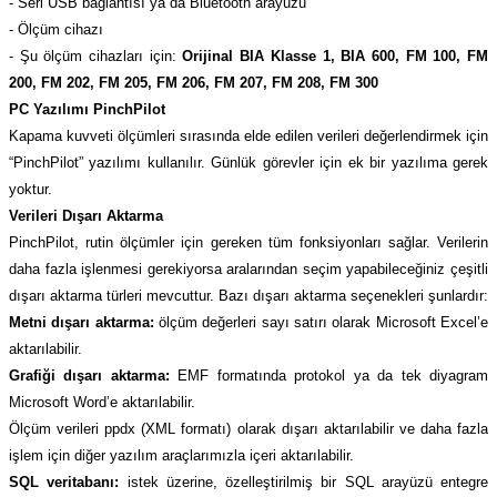
- Seri USB bağlantısı ya da Bluetooth arayüzü
- Ölçüm cihazı
- Şu ölçüm cihazları için:
Orijinal BIA Klasse 1, BIA 600, FM 100, FM
200, FM 202, FM 205, FM 206, FM 207, FM 208, FM 300
PC Yazılımı PinchPilot
Kapama kuvveti ölçümleri sırasında elde edilen verileri değerlendirmek için
“PinchPilot” yazılımı kullanılır. Günlük görevler için ek bir yazılıma gerek
yoktur.
Verileri Dışarı Aktarma
PinchPilot, rutin ölçümler için gereken tüm fonksiyonları sağlar. Verilerin
daha fazla işlenmesi gerekiyorsa aralarından seçim yapabileceğiniz çeşitli
dışarı aktarma türleri mevcuttur. Bazı dışarı aktarma seçenekleri şunlardır:
Metni dışarı aktarma:
ölçüm değerleri sayı satırı olarak Microsoft Excel’e
aktarılabilir.
Grafiği dışarı aktarma:
EMF formatında protokol ya da tek diyagram
Microsoft Word’e aktarılabilir.
Ölçüm verileri ppdx (XML formatı) olarak dışarı aktarılabilir ve daha fazla
işlem için diğer yazılım araçlarımızla içeri aktarılabilir.
SQL veritabanı:
istek üzerine, özelleştirilmiş bir SQL arayüzü entegre