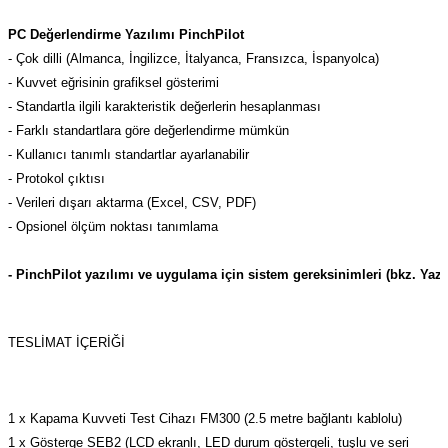
PC Değerlendirme Yazılımı PinchPilot
- Çok dilli (Almanca, İngilizce, İtalyanca, Fransızca, İspanyolca)
- Kuvvet eğrisinin grafiksel gösterimi
- Standartla ilgili karakteristik değerlerin hesaplanması
- Farklı standartlara göre değerlendirme mümkün
- Kullanıcı tanımlı standartlar ayarlanabilir
- Protokol çıktısı
- Verileri dışarı aktarma (Excel, CSV, PDF)
- Opsionel ölçüm noktası tanımlama
- PinchPilot yazılımı ve uygulama için sistem gereksinimleri (bkz. Ya
TESLIMAT İÇERIĞI
1 x Kapama Kuvveti Test Cihazı FM300 (2.5 metre bağlantı kablolu)
1 x Gösterge SEB2 (LCD ekranlı, LED durum göstergeli, tuşlu ve seri