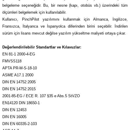
belgeleme seçeneğidir. Bu, bir nesne (kapı, otobüs vb.) üzerindeki tüm
ölçümleri belgelemek için kullanılabilir.
Kullanıcı, PinchPilot yazılımını kullanmak için Almanca, İngilizce,
Fransızca, İtalyanca ve İspanyolca dillerinden birini seçebilir. İndirilen
sürüm için lisans mevcut değilse yazılım yükseltme maliyeti ortaya çıkar.
Değerlendirilebilir Standartlar ve Kılavuzlar:
EN 81-1 2000-4-EG
FMVSS118
APTA PR-M-S-18-10
ASME A17.1 2000
DIN EN 14752:2005
DIN EN 14752:2015
2001-85-EG / ECE R. 107 §35 e Abs.5 StVZO
EN14120 DIN 18650-1
DIN EN 12453
DIN EN 16005
DIN EN 60335-2-103