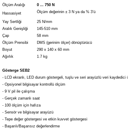
Ölçüm Aralığı
0 ... 750 N
Ölçüm değerinin
±
3 N ya da % 3’ü
Hassasiyet
Yay Sertliği
25 N/mm
Aralık Genişliği
145-510 mm
Çap
58 mm
Ölçüm Prensibi
DMS (gerinim ölçer) dönüştürücü
Boyut
290 x 140 x 60 mm
Ağırlık
1.7 kg
Gösterge SEB2
- LCD ekranlı, LED durum göstergeli, tuşlu ve seri arayüzlü veri kaydedici ün
- Opsiyonel bilgisayar kontrollü ölçüm
- 9 V pil ile çalışma
- Gerçek zamanlı saat
- 100 ölçüm için hafıza
- Sensör ve bilgisayar arayüzü
- Tepe değer göstergesi ve etkin kuvvet göstergesi
- Başarılı/Başarısız değerlendirme