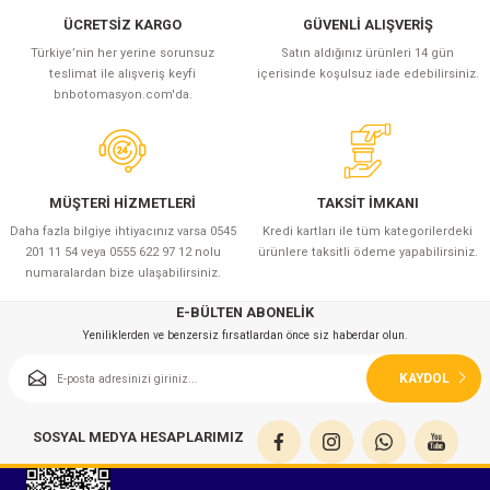
ÜCRETSİZ KARGO
GÜVENLİ ALIŞVERİŞ
Türkiye’nin her yerine sorunsuz
Satın aldığınız ürünleri 14 gün
teslimat ile alışveriş keyfi
içerisinde koşulsuz iade edebilirsiniz.
bnbotomasyon.com'da.
MÜŞTERİ HİZMETLERİ
TAKSİT İMKANI
Daha fazla bilgiye ihtiyacınız varsa 0545
Kredi kartları ile tüm kategorilerdeki
201 11 54 veya 0555 622 97 12 nolu
ürünlere taksitli ödeme yapabilirsiniz.
numaralardan bize ulaşabilirsiniz.
E-BÜLTEN ABONELİK
Yeniliklerden ve benzersiz fırsatlardan önce siz haberdar olun.
KAYDOL
SOSYAL MEDYA HESAPLARIMIZ