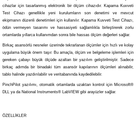
(Güç Ölçer) ve Wattmetreler
Sertlik Ölçüm Cihazları)
cihazlar için tasarlanmış elektronik bir ölçüm cihazıdır. Kapama Kuvveti
Test Cihazı genellikle yeni kurulumların son denetimi ve mevcut
çüm ve Test Cihazları
ekipmanın düzenli denetimleri için kullanılır. Kapama Kuvveti Test Cihazı,
ödün vermeyen tasarımı ve hassasiyeti sağlamlıkla birleştirerek zorlu
Şarj İstasyonu Ölçüm ve Test Cihazları
Test Cihazları
ortamlarda yıllarca kullanımdan sonra bile hassas ölçüm değerleri sağlar.
Birkaç asansörlü nesneler üzerinde tekrarlanan ölçümler için hızlı ve kolay
arj İstasyonları
 Cihazları
uygulama büyük önem taşır. Bu amaçla, ölçüm ve belgeleme işlemleri için
gereken çabayı büyük ölçüde azaltan bir yazılım geliştirilmiştir. Sadece
 Cihazları
birkaç adımda bir binadaki tüm asansör kapılarının ölçümleri alınabilir,
tablo halinde yazdırılabilir ve veritabanında kaydedilebilir.
PinchPilot yazılımı, otomatik ortamlarda uzaktan kontrol için Microsoft®
DLL ya da National Instruments® LabVIEW gibi arayüzler sağlar.
r
ÖZELLIKLER
ler