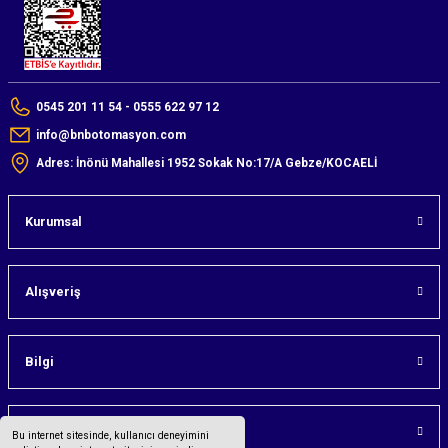
0545 201 11 54 - 0555 622 97 12
info@bnbotomasyon.com
Adres: İnönü Mahallesi 1952 Sokak No:17/A Gebze/KOCAELİ
Kurumsal
Alışveriş
Bilgi
Üyelik
Bu internet sitesinde, kullanıcı deneyimini