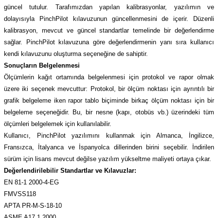
güncel tutulur. Tarafımızdan yapılan kalibrasyonlar, yazılımın ve
dolayısıyla PinchPilot kılavuzunun güncellenmesini de içerir. Düzenli
kalibrasyon, mevcut ve güncel standartlar temelinde bir değerlendirme
sağlar. PinchPilot kılavuzuna göre değerlendirmenin yanı sıra kullanıcı
kendi kılavuzunu oluşturma seçeneğine de sahiptir.
Sonuçların Belgelenmesi
Ölçümlerin kağıt ortamında belgelenmesi için protokol ve rapor olmak
üzere iki seçenek mevcuttur: Protokol, bir ölçüm noktası için ayrıntılı bir
grafik belgeleme iken rapor tablo biçiminde birkaç ölçüm noktası için bir
belgeleme seçeneğidir. Bu, bir nesne (kapı, otobüs vb.) üzerindeki tüm
ölçümleri belgelemek için kullanılabilir.
Kullanıcı, PinchPilot yazılımını kullanmak için Almanca, İngilizce,
Fransızca, İtalyanca ve İspanyolca dillerinden birini seçebilir. İndirilen
sürüm için lisans mevcut değilse yazılım yükseltme maliyeti ortaya çıkar.
Değerlendirilebilir Standartlar ve Kılavuzlar:
EN 81-1 2000-4-EG
FMVSS118
APTA PR-M-S-18-10
ASME A17.1 2000