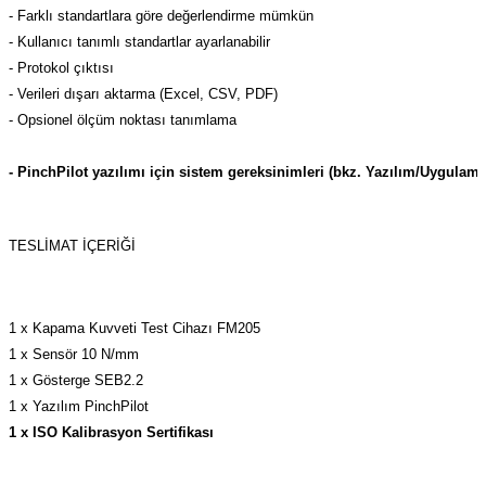
- Farklı standartlara göre değerlendirme mümkün
- Kullanıcı tanımlı standartlar ayarlanabilir
- Protokol çıktısı
- Verileri dışarı aktarma (Excel, CSV, PDF)
- Opsionel ölçüm noktası tanımlama
- PinchPilot yazılımı için sistem gereksinimleri (bkz. Yazılım/Uygulama
TESLIMAT İÇERIĞI
1 x Kapama Kuvveti Test Cihazı FM205
1 x Sensör 10 N/mm
1 x Gösterge SEB2.2
1 x Yazılım PinchPilot
1 x
ISO Kalibrasyon Sertifikası