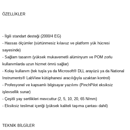
azları
ÖZELLIKLER
Radyasyon Ölçüm Cihazları)
(Manyetik Ölçüm Cihazları)
- İlgili standart desteği (2000/4 EG)
- Hassas ölçümler (sürtünmesiz kılavuz ve platform yük hücresi
eoskop / Endoskop Kameralar
sayesinde)
- Sağlam tasarım (yüksek mukavemetli alüminyum ve POM zorlu
ihazları
kullanımlarda uzun hizmet ömrü sağlar)
- Kolay kullanım (tek tuşla ya da Microsoft® DLL arayüzü ya da National
z Muayene Cihazları)
Instruments® LabView kütüphanesi aracılığıyla uzaktan kontrol)
- Profesyonel ve kapsamlı bilgisayar yazılımı (PinchPilot eksiksiz
işlevsellik sunar)
- Çeşitli yay sertlikleri mevcuttur (2, 5, 10, 20, 65 N/mm)
- Eksiksiz teslimat içeriği (yüksek kaliteli taşıma çantası dahil)
TEKNIK BILGILER