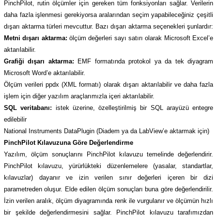
PinchPilot, rutin ölçümler için gereken tüm fonksiyonları sağlar. Verilerin
daha fazla işlenmesi gerekiyorsa aralarından seçim yapabileceğiniz çeşitli
dışarı aktarma türleri mevcuttur. Bazı dışarı aktarma seçenekleri şunlardır:
Metni dışarı aktarma:
ölçüm değerleri sayı satırı olarak Microsoft Excel’e
aktarılabilir.
Grafiği dışarı aktarma:
EMF formatında protokol ya da tek diyagram
Microsoft Word’e aktarılabilir.
Ölçüm verileri ppdx (XML formatı) olarak dışarı aktarılabilir ve daha fazla
işlem için diğer yazılım araçlarımızla içeri aktarılabilir.
SQL veritabanı:
istek üzerine, özelleştirilmiş bir SQL arayüzü entegre
edilebilir
National Instruments DataPlugin (Diadem ya da LabView’e aktarmak için)
PinchPilot Kılavuzuna Göre Değerlendirme
Yazılım, ölçüm sonuçlarını PinchPilot kılavuzu temelinde değerlendirir.
PinchPilot kılavuzu, yürürlükteki düzenlemelere (yasalar, standartlar,
kılavuzlar) dayanır ve izin verilen sınır değerleri içeren bir dizi
parametreden oluşur. Elde edilen ölçüm sonuçları buna göre değerlendirilir.
İzin verilen aralık, ölçüm diyagramında renk ile vurgulanır ve ölçümün hızlı
bir şekilde değerlendirmesini sağlar. PinchPilot kılavuzu tarafımızdan