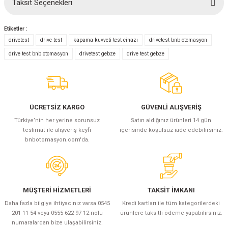
Taksit Seçenekleri
Bu ürüne ilk yorumu siz yapın!
Etiketler :
Yorum Yaz
drivetest
drive test
kapama kuvveti test cihazı
drivetest bnb otomasyon
drive test bnb otomasyon
drivetest gebze
drive test gebze
ÜCRETSİZ KARGO
GÜVENLİ ALIŞVERİŞ
Türkiye’nin her yerine sorunsuz
Satın aldığınız ürünleri 14 gün
teslimat ile alışveriş keyfi
içerisinde koşulsuz iade edebilirsiniz.
bnbotomasyon.com'da.
MÜŞTERİ HİZMETLERİ
TAKSİT İMKANI
Daha fazla bilgiye ihtiyacınız varsa 0545
Kredi kartları ile tüm kategorilerdeki
201 11 54 veya 0555 622 97 12 nolu
ürünlere taksitli ödeme yapabilirsiniz.
numaralardan bize ulaşabilirsiniz.