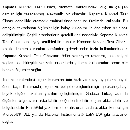
(Güç Ölçer) ve Wattmetreler
Sertlik Ölçüm Cihazları)
Kapama Kuvveti Test Cihazı, otomotiv sektöründeki güç ile çalışan
camlar için tasarlanmış elektronik bir cihazdır. Kapama Kuvveti Test
çüm ve Test Cihazları
Cihazı genellikle otomotiv endüstrisinde test ve üretimde kullanılır. Bu
amaçla, tekrarlanan ölçümler için kolay kullanımı ile öne çıkan bir cihaz
Şarj İstasyonu Ölçüm ve Test Cihazları
Test Cihazları
geliştirilmiştir. Çeşitli standartların gereklilikleri nedeniyle Kapama Kuvveti
Test Cihazı farklı yay sertlikleri ile sunulur. Kapama Kuvveti Test Cihazı,
arj İstasyonları
 Cihazları
teknik denetim kurumları tarafından giderek daha fazla kullanılmaktadır.
Kapama Kuvveti Test Cihazının ödün vermeyen tasarımı, hassasiyeti
 Cihazları
sağlamlıkla birleştirir ve zorlu ortamlarda yıllarca kullanımdan sonra bile
hassas ölçümler sağlar.
Test ve üretimdeki ölçüm kurumları için hızlı ve kolay uygulama büyük
önem taşır. Bu amaçla, ölçüm ve belgeleme işlemleri için gereken çabayı
büyük ölçüde azaltan yazılım geliştirilmiştir. Sadece birkaç adımda
ölçümler bilgisayara aktarılabilir, değerlendirilebilir, dışarı aktarılabilir ve
r
belgelenebilir. PinchPilot yazılımı, otomatik ortamlarda uzaktan kontrol için
Microsoft® DLL ya da National Instruments® LabVIEW gibi arayüzler
ler
sağlar.