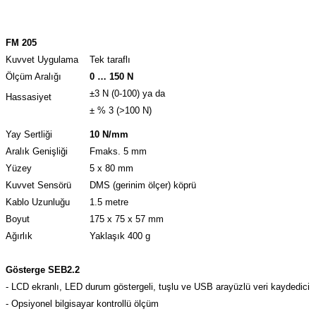
FM 205
Kuvvet Uygulama
Tek taraflı
Ölçüm Aralığı
0 … 150 N
±
3 N (0-100) ya da
Hassasiyet
± %
3 (>100 N)
Yay Sertliği
10 N/mm
Aralık Genişliği
Fmaks. 5 mm
Yüzey
5 x 80 mm
Kuvvet Sensörü
DMS (gerinim ölçer) köprü
Kablo Uzunluğu
1.5 metre
Boyut
175 x 75 x 57 mm
Ağırlık
Yaklaşık 400 g
Gösterge SEB2.2
- LCD ekranlı, LED durum göstergeli, tuşlu ve USB arayüzlü veri kaydedici ü
- Opsiyonel bilgisayar kontrollü ölçüm