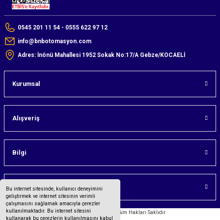
0545 201 11 54 - 0555 622 97 12
info@bnbotomasyon.com
Adres: İnönü Mahallesi 1952 Sokak No:17/A Gebze/KOCAELİ
Kurumsal
Alışveriş
Bilgi
Üyelik
Bu internet sitesinde, kullanıcı deneyimini
geliştirmek ve internet sitesinin verimli
çalışmasını sağlamak amacıyla çerezler
kullanılmaktadır. Bu internet sitesini
©2023 bnbotomasyon.com Tüm Hakları Saklıdır.
kullanarak bu çerezlerin kullanılmasını kabul