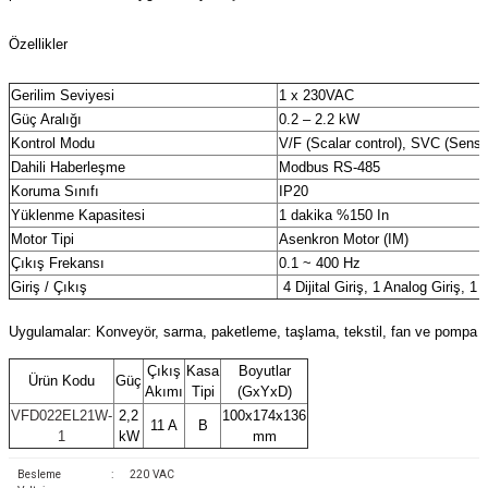
(Güç Ölçer) ve Wattmetreler
Sertlik Ölçüm Cihazları)
Özellikler
çüm ve Test Cihazları
Gerilim Seviyesi
1 x 230VAC
Güç Aralığı
0.2 – 2.2 kW
Şarj İstasyonu Ölçüm ve Test Cihazları
Test Cihazları
Kontrol Modu
V/F (Scalar control), SVC (Sensor
Dahili Haberleşme
Modbus RS-485
arj İstasyonları
 Cihazları
Koruma Sınıfı
IP20
Yüklenme Kapasitesi
1 dakika %150 In
 Cihazları
Motor Tipi
Asenkron Motor (IM)
Çıkış Frekansı
0.1 ~ 400 Hz
Giriş / Çıkış
4 Dijital Giriş, 1 Analog Giriş, 1 
Uygulamalar: Konveyör, sarma, paketleme, taşlama, tekstil, fan ve pompa
Çıkış
Kasa
Boyutlar
Ürün Kodu
Güç
r
Akımı
Tipi
(GxYxD)
VFD022EL21W-
2,2
100x174x136
11 A
B
1
kW
mm
ler
Besleme
:
220 VAC