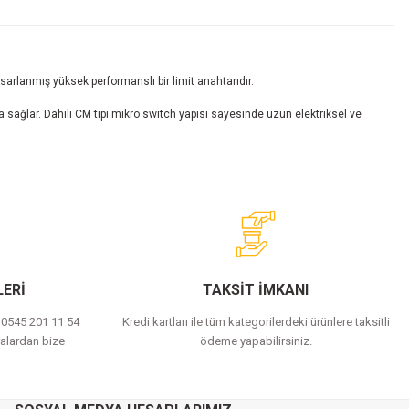
rlanmış yüksek performanslı bir limit anahtarıdır.
a sağlar. Dahili CM tipi mikro switch yapısı sayesinde uzun elektriksel ve
ERİ
TAKSİT İMKANI
a 0545 201 11 54
Kredi kartları ile tüm kategorilerdeki ürünlere taksitli
alardan bize
ödeme yapabilirsiniz.