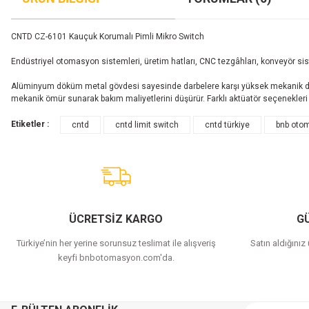
CNTD CZ-6101 Kauçuk Korumalı Pimli Mikro Switch
Endüstriyel otomasyon sistemleri, üretim hatları, CNC tezgâhları, konveyör s
Alüminyum döküm metal gövdesi sayesinde darbelere karşı yüksek mekanik 
mekanik ömür sunarak bakım maliyetlerini düşürür. Farklı aktüatör seçenekler
Etiketler :
cntd
cntd limit switch
cntd türkiye
bnb oto
ÜCRETSİZ KARGO
GÜ
Türkiye’nin her yerine sorunsuz teslimat ile alışveriş
Satın aldığınız
keyfi bnbotomasyon.com'da.