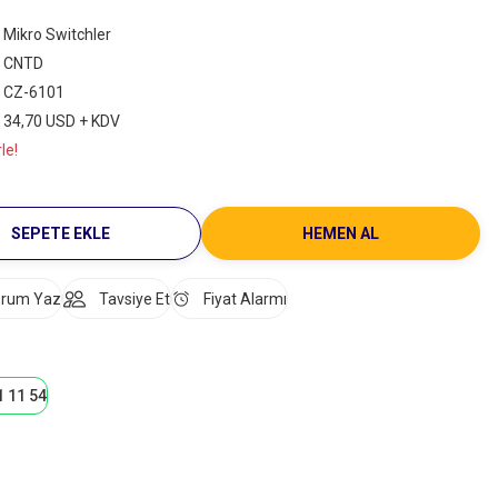
Mikro Switchler
CNTD
CZ-6101
34,70 USD + KDV
le!
SEPETE EKLE
HEMEN AL
rum Yaz
Tavsiye Et
Fiyat Alarmı
1 11 54