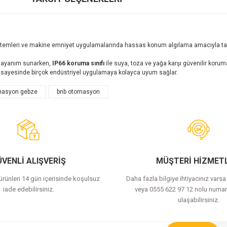
istemleri ve makine emniyet uygulamalarında hassas konum algılama amacıyla tasa
dayanım sunarken,
IP66 koruma sınıfı
ile suya, toza ve yağa karşı güvenilir korum
i sayesinde birçok endüstriyel uygulamaya kolayca uyum sağlar.
masyon gebze
bnb otomasyon
Bu ürüne ilk yorumu siz yapın!
Yorum Yaz
VENLİ ALIŞVERİŞ
MÜŞTERİ HİZMETL
 ürünleri 14 gün içerisinde koşulsuz
Daha fazla bilgiye ihtiyacınız vars
iade edebilirsiniz.
veya 0555 622 97 12 nolu numar
ulaşabilirsiniz.