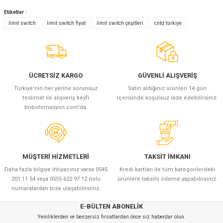
(Güç Ölçer) ve Wattmetreler
Sertlik Ölçüm Cihazları)
Etiketler :
Yorum Yaz
limit switch
limit switch fiyat
limit switch çeşitleri
cntd türkiye
çüm ve Test Cihazları
Şarj İstasyonu Ölçüm ve Test Cihazları
Test Cihazları
ÜCRETSİZ KARGO
GÜVENLİ ALIŞVERİŞ
arj İstasyonları
 Cihazları
Türkiye’nin her yerine sorunsuz
Satın aldığınız ürünleri 14 gün
teslimat ile alışveriş keyfi
içerisinde koşulsuz iade edebilirsiniz.
 Cihazları
bnbotomasyon.com'da.
MÜŞTERİ HİZMETLERİ
TAKSİT İMKANI
Daha fazla bilgiye ihtiyacınız varsa 0545
Kredi kartları ile tüm kategorilerdeki
r
201 11 54 veya 0555 622 97 12 nolu
ürünlere taksitli ödeme yapabilirsiniz.
numaralardan bize ulaşabilirsiniz.
ler
E-BÜLTEN ABONELİK
Yeniliklerden ve benzersiz fırsatlardan önce siz haberdar olun.