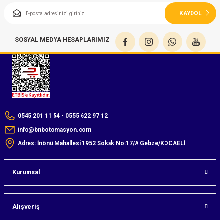
azları
KAYDOL
Radyasyon Ölçüm Cihazları)
SOSYAL MEDYA HESAPLARIMIZ
(Manyetik Ölçüm Cihazları)
eoskop / Endoskop Kameralar
ihazları
0545 201 11 54 - 0555 622 97 12
z Muayene Cihazları)
info@bnbotomasyon.com
Adres: İnönü Mahallesi 1952 Sokak No:17/A Gebze/KOCAELİ
Kurumsal
Alışveriş