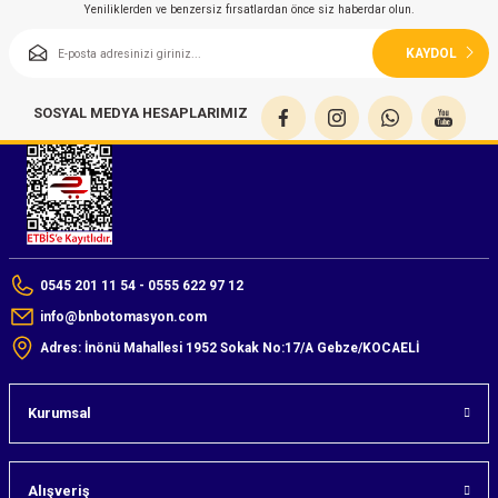
azları
Yeniliklerden ve benzersiz fırsatlardan önce siz haberdar olun.
KAYDOL
Radyasyon Ölçüm Cihazları)
SOSYAL MEDYA HESAPLARIMIZ
(Manyetik Ölçüm Cihazları)
eoskop / Endoskop Kameralar
ihazları
z Muayene Cihazları)
0545 201 11 54 - 0555 622 97 12
info@bnbotomasyon.com
Adres: İnönü Mahallesi 1952 Sokak No:17/A Gebze/KOCAELİ
Kurumsal
Alışveriş