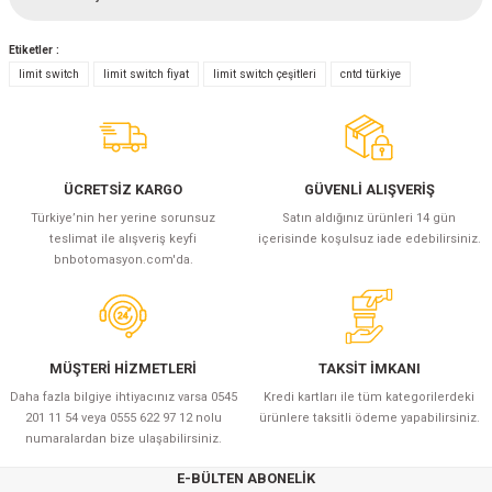
Bu ürüne ilk yorumu siz yapın!
(Güç Ölçer) ve Wattmetreler
Sertlik Ölçüm Cihazları)
Etiketler :
Yorum Yaz
çüm ve Test Cihazları
limit switch
limit switch fiyat
limit switch çeşitleri
cntd türkiye
Şarj İstasyonu Ölçüm ve Test Cihazları
Test Cihazları
arj İstasyonları
 Cihazları
ÜCRETSİZ KARGO
GÜVENLİ ALIŞVERİŞ
Türkiye’nin her yerine sorunsuz
Satın aldığınız ürünleri 14 gün
 Cihazları
teslimat ile alışveriş keyfi
içerisinde koşulsuz iade edebilirsiniz.
bnbotomasyon.com'da.
MÜŞTERİ HİZMETLERİ
TAKSİT İMKANI
r
Daha fazla bilgiye ihtiyacınız varsa 0545
Kredi kartları ile tüm kategorilerdeki
201 11 54 veya 0555 622 97 12 nolu
ürünlere taksitli ödeme yapabilirsiniz.
numaralardan bize ulaşabilirsiniz.
ler
E-BÜLTEN ABONELİK