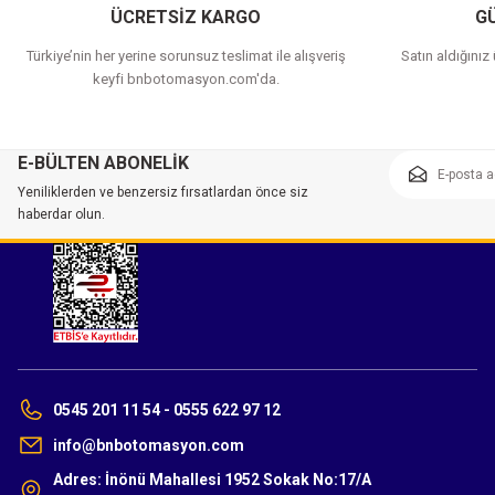
ÜCRETSİZ KARGO
GÜ
Türkiye’nin her yerine sorunsuz teslimat ile alışveriş
Satın aldığınız
keyfi bnbotomasyon.com'da.
E-BÜLTEN ABONELİK
Yeniliklerden ve benzersiz fırsatlardan önce siz
haberdar olun.
0545 201 11 54 - 0555 622 97 12
info@bnbotomasyon.com
Adres: İnönü Mahallesi 1952 Sokak No:17/A