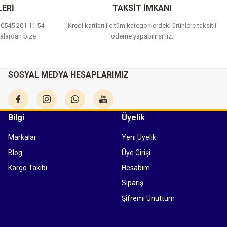
ERİ
TAKSİT İMKANI
a 0545 201 11 54
Kredi kartları ile tüm kategorilerdeki ürünlere taksitli
alardan bize
ödeme yapabilirsiniz.
SOSYAL MEDYA HESAPLARIMIZ
Bilgi
Üyelik
Markalar
Yeni Üyelik
Blog
Üye Girişi
Kargo Takibi
Hesabım
Sipariş
Şifremi Unuttum