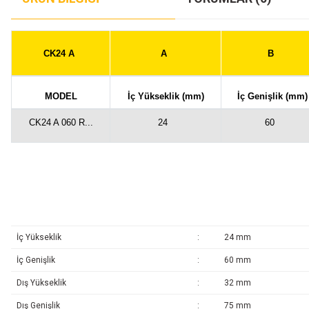
CK24 A
A
B
MODEL
İç Yükseklik (mm)
İç Genişlik (mm)
CK24 A 060 R...
24
60
İç Yükseklik
:
24 mm
İç Genişlik
:
60 mm
Dış Yükseklik
:
32 mm
Dış Genişlik
:
75 mm