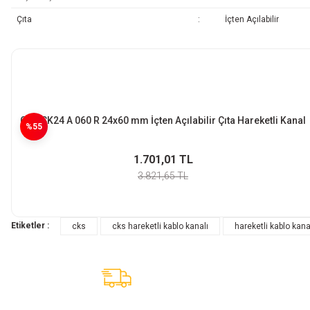
Çıta
:
İçten Açılabilir
CKS CK24 A 060 R 24x60 mm İçten Açılabilir Çıta Hareketli Kanal
%55
1.701,01 TL
3.821,65 TL
Etiketler :
cks
cks hareketli kablo kanalı
hareketli kablo kana