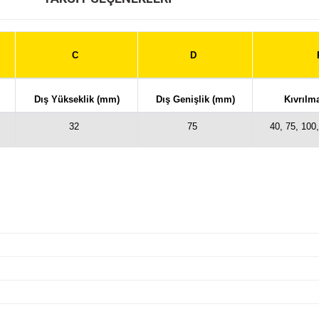
C
D
Dış Yükseklik (mm)
Dış Genişlik (mm)
Kıvrılm
32
75
40, 75, 100