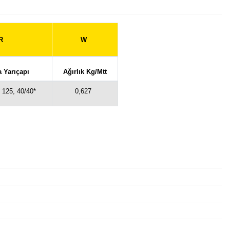
R
W
a Yarıçapı
Ağırlık Kg/Mtt
, 125, 40/40*
0,627