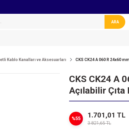
ARA
tli Kablo Kanalları ve Aksesuarları
CKS CK24 A 060 R 24x60 mm İ
CKS CK24 A 0
Açılabilir Çıta
1.701,01 TL
%55
3.821,65 TL