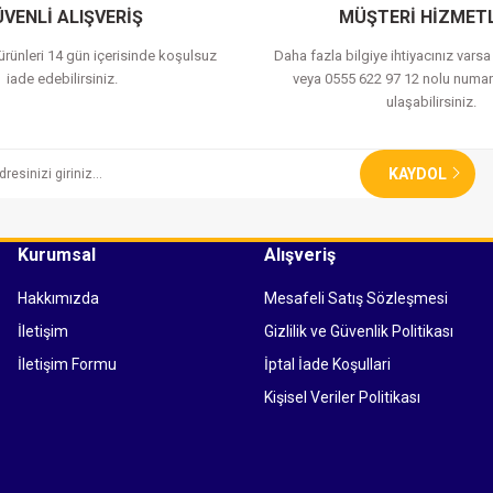
VENLİ ALIŞVERİŞ
MÜŞTERİ HİZMETL
 ürünleri 14 gün içerisinde koşulsuz
Daha fazla bilgiye ihtiyacınız vars
iade edebilirsiniz.
veya 0555 622 97 12 nolu numar
ulaşabilirsiniz.
KAYDOL
Kurumsal
Alışveriş
Hakkımızda
Mesafeli Satış Sözleşmesi
İletişim
Gizlilik ve Güvenlik Politikası
İletişim Formu
İptal İade Koşullari
Kişisel Veriler Politikası