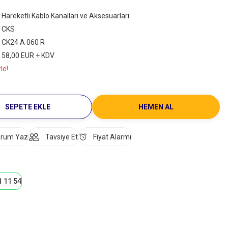
Hareketli Kablo Kanalları ve Aksesuarları
CKS
CK24 A 060 R
58,00 EUR + KDV
le!
SEPETE EKLE
HEMEN AL
rum Yaz
Tavsiye Et
Fiyat Alarmı
1 11 54