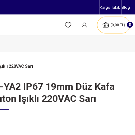
Kargo Takibi
Blog
0
0,00 TL
şıklı 220VAC Sarı
2-YA2 IP67 19mm Düz Kafa
uton Işıklı 220VAC Sarı