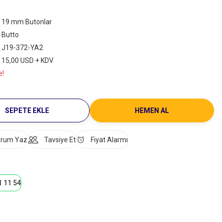
19 mm Butonlar
Butto
J19-372-YA2
15,00 USD + KDV
e!
SEPETE EKLE
HEMEN AL
rum Yaz
Tavsiye Et
Fiyat Alarmı
1 11 54