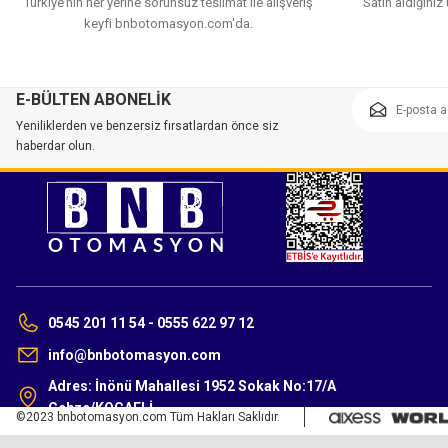
Türkiye’nin her yerine sorunsuz teslimat ile alışveriş
Satın aldığınız
keyfi bnbotomasyon.com'da.
E-BÜLTEN ABONELİK
Yeniliklerden ve benzersiz fırsatlardan önce siz
haberdar olun.
0545 201 11 54 - 0555 622 97 12
info@bnbotomasyon.com
Adres: İnönü Mahallesi 1952 Sokak No:17/A
Gebze/KOCAELİ
©2023 bnbotomasyon.com Tüm Hakları Saklıdır.