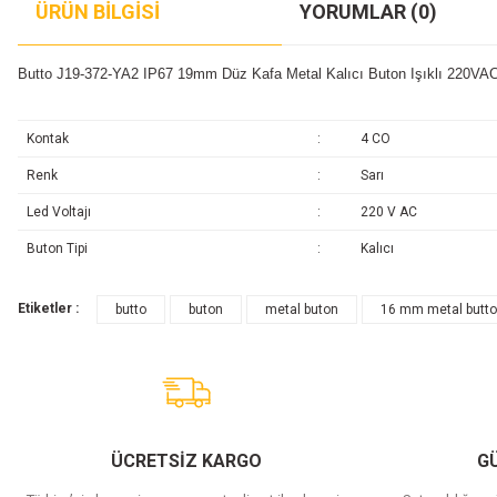
ÜRÜN BILGISI
YORUMLAR (0)
Butto J19-372-YA2 IP67 19mm Düz Kafa Metal Kalıcı Buton Işıklı 220VAC
Kontak
:
4 CO
Renk
:
Sarı
Led Voltajı
:
220 V AC
Buton Tipi
:
Kalıcı
Etiketler :
butto
buton
metal buton
16 mm metal butt
ÜCRETSİZ KARGO
GÜ