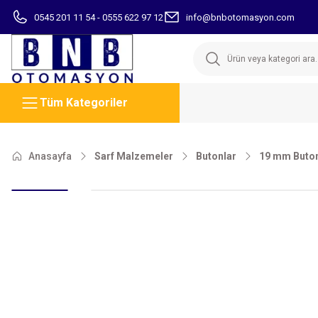
0545 201 11 54 - 0555 622 97 12
info@bnbotomasyon.com
Tüm Kategoriler
Anasayfa
Sarf Malzemeler
Butonlar
19 mm Buton