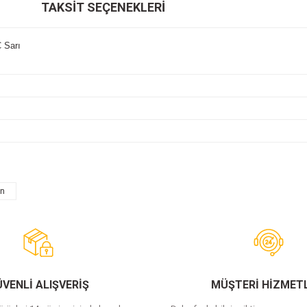
TAKSIT SEÇENEKLERI
 Sarı
on
Bu ürüne ilk yorumu siz yapın!
Yorum Yaz
VENLİ ALIŞVERİŞ
MÜŞTERİ HİZMETL