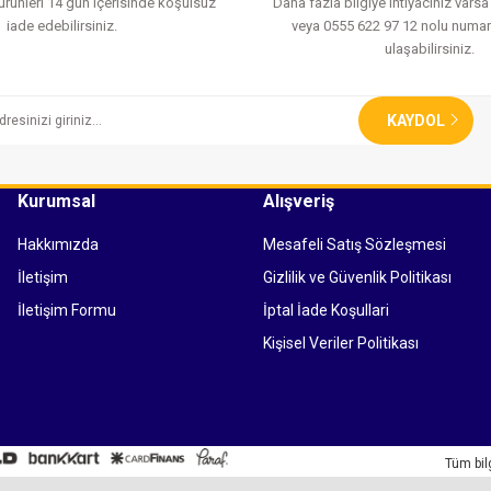
 ürünleri 14 gün içerisinde koşulsuz
Daha fazla bilgiye ihtiyacınız vars
iade edebilirsiniz.
veya 0555 622 97 12 nolu numar
ulaşabilirsiniz.
KAYDOL
Kurumsal
Alışveriş
Hakkımızda
Mesafeli Satış Sözleşmesi
İletişim
Gizlilik ve Güvenlik Politikası
İletişim Formu
İptal İade Koşullari
Kişisel Veriler Politikası
Tüm bil