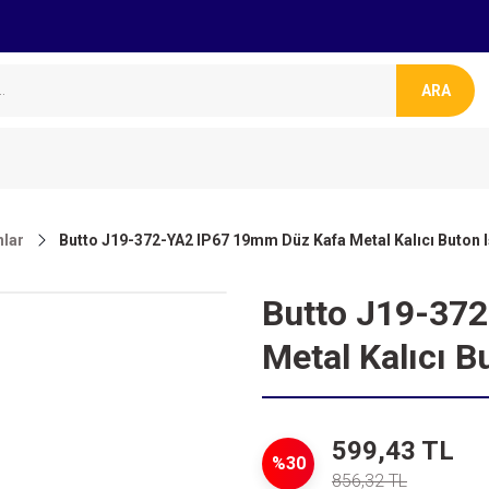
ARA
lar
Butto J19-372-YA2 IP67 19mm Düz Kafa Metal Kalıcı Buton I
Butto J19-37
Metal Kalıcı B
599,43 TL
%30
856,32 TL