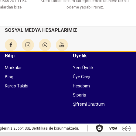
a 0545 201 11 54
Kredi kartları ile tüm kategorilerdeki ürünlere taksitli
alardan bize
ödeme yapabilirsiniz.
SOSYAL MEDYA HESAPLARIMIZ
Bilgi
Üyelik
Markalar
Yeni Üyelik
Blog
Üye Girişi
Kargo Takibi
Hesabım
Sipariş
Şifremi Unuttum
gileriniz 256bit SSL Sertifikası ile korunmaktadır.