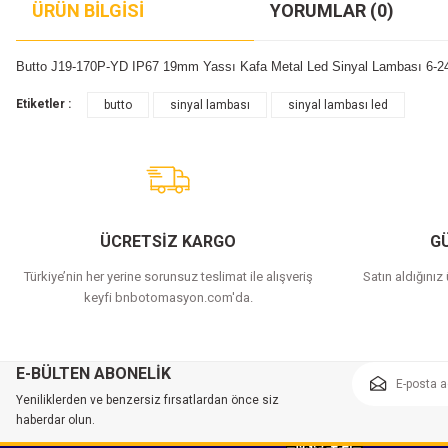
ÜRÜN BILGISI
YORUMLAR (0)
Butto J19-170P-YD IP67 19mm Yassı Kafa Metal Led Sinyal Lambası 6-
Etiketler :
butto
sinyal lambası
sinyal lambası led
ÜCRETSİZ KARGO
GÜ
Türkiye’nin her yerine sorunsuz teslimat ile alışveriş
Satın aldığınız
keyfi bnbotomasyon.com'da.
E-BÜLTEN ABONELİK
Yeniliklerden ve benzersiz fırsatlardan önce siz
haberdar olun.