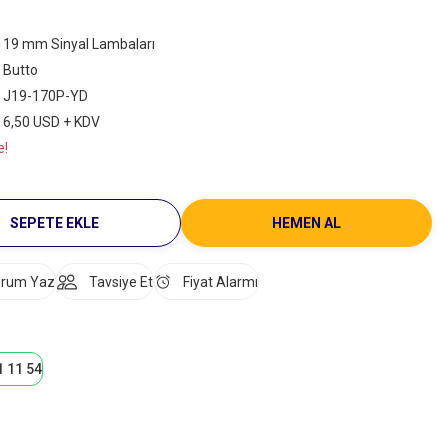
19 mm Sinyal Lambaları
Butto
J19-170P-YD
6,50 USD + KDV
e!
SEPETE EKLE
HEMEN AL
rum Yaz
Tavsiye Et
Fiyat Alarmı
1 11 54