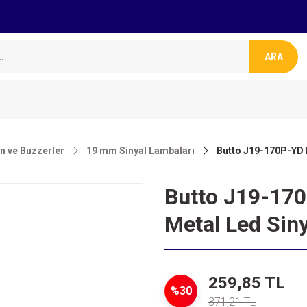
ARA
on ve Buzzerler
19 mm Sinyal Lambaları
Butto J19-170P-YD 
Butto J19-17
Metal Led Sin
259,85 TL
%30
371,21 TL