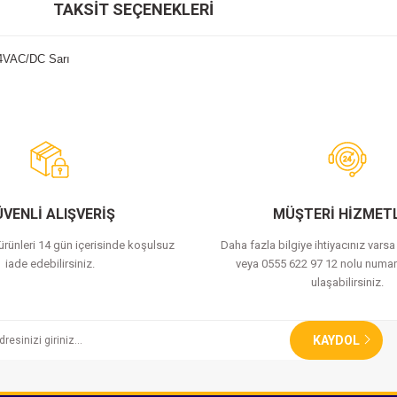
TAKSIT SEÇENEKLERI
24VAC/DC Sarı
Bu ürüne ilk yorumu siz yapın!
Yorum Yaz
VENLİ ALIŞVERİŞ
MÜŞTERİ HİZMETL
 ürünleri 14 gün içerisinde koşulsuz
Daha fazla bilgiye ihtiyacınız vars
iade edebilirsiniz.
veya 0555 622 97 12 nolu numar
ulaşabilirsiniz.
KAYDOL