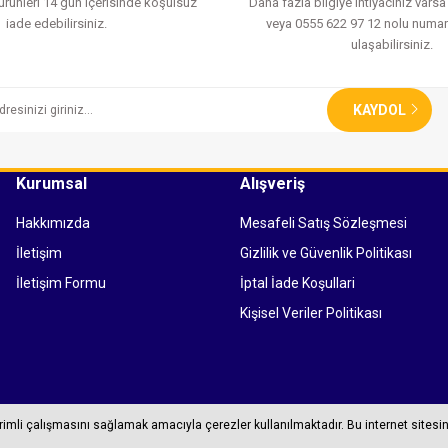
 ürünleri 14 gün içerisinde koşulsuz
Daha fazla bilgiye ihtiyacınız vars
iade edebilirsiniz.
veya 0555 622 97 12 nolu numar
ulaşabilirsiniz.
KAYDOL
Kurumsal
Alışveriş
Hakkımızda
Mesafeli Satış Sözleşmesi
İletişim
Gizlilik ve Güvenlik Politikası
İletişim Formu
İptal İade Koşullari
Kişisel Veriler Politikası
erimli çalışmasını sağlamak amacıyla çerezler kullanılmaktadır. Bu internet sitesin