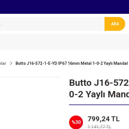
ARA
lar
Butto J16-572-1-E-YD IP67 16mm Metal 1-0-2 Yaylı Mandal B
Butto J16-57
0-2 Yaylı Mand
799,24 TL
%30
1.141,77 TL