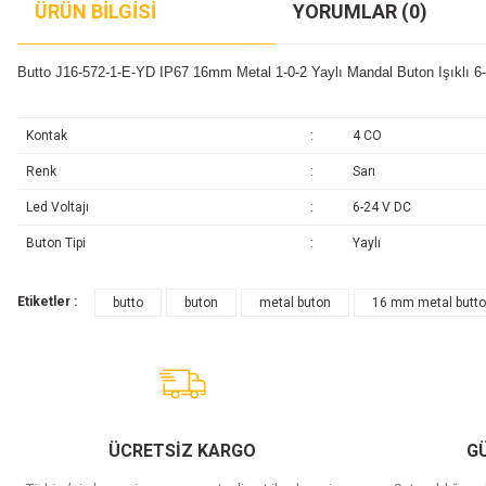
ÜRÜN BILGISI
YORUMLAR (0)
Butto J16-572-1-E-YD IP67 16mm Metal 1-0-2 Yaylı Mandal Buton Işıklı 
Kontak
:
4 CO
Renk
:
Sarı
Led Voltajı
:
6-24 V DC
Buton Tipi
:
Yaylı
Etiketler :
butto
buton
metal buton
16 mm metal butt
ÜCRETSİZ KARGO
GÜ