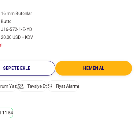
16 mm Butonlar
Butto
J16-572-1-E-YD
20,00 USD + KDV
e!
SEPETE EKLE
HEMEN AL
rum Yaz
Tavsiye Et
Fiyat Alarmı
1 11 54