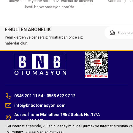
Türkiye’nin her yerine sorunsuz teslimat ile alışveriş
Satın aldığınız
keyfi bnbotomasyon.com'da.
E-BÜLTEN ABONELİK
Yeniliklerden ve benzersiz fırsatlardan önce siz
haberdar olun.
0545 201 11 54 - 0555 622 97 12
info@bnbotomasyon.com
Adres: İnönü Mahallesi 1952 Sokak No:17/A
Gebze/KOCAELİ
©2023 bnbotomasyon.com Tüm Hakları Saklıdır.
Bu internet sitesinde, kullanıcı deneyimini geliştirmek ve internet sitesinin v
olursunuz.
Kişisel Veriler Politikası