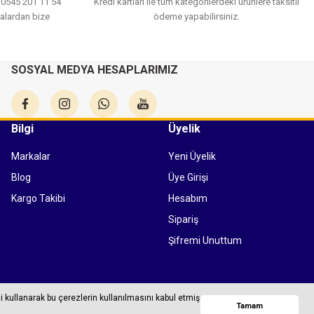
a 0545 201 11 54
Kredi kartları ile tüm kategorilerdeki ürünlere taksitli
alardan bize
ödeme yapabilirsiniz.
SOSYAL MEDYA HESAPLARIMIZ
Bilgi
Üyelik
Markalar
Yeni Üyelik
Blog
Üye Girişi
Kargo Takibi
Hesabım
Sipariş
Şifremi Unuttum
Tüm bilgileriniz 256bit SSL Sertifikası ile korunmaktadır.
i kullanarak bu çerezlerin kullanılmasını kabul etmiş
Whatsapp
Tamam