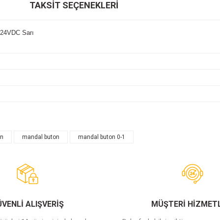
TAKSIT SEÇENEKLERI
6-24VDC Sarı
on
mandal buton
mandal buton 0-1
Bu ürüne ilk yorumu siz yapın!
Yorum Yaz
VENLİ ALIŞVERİŞ
MÜŞTERİ HİZMETL