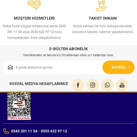
azları
Radyasyon Ölçüm Cihazları)
MÜŞTERİ HİZMETLERİ
TAKSİT İMKANI
Daha fazla bilgiye ihtiyacınız varsa 0545
Kredi kartları ile tüm kategorilerdeki
201 11 54 veya 0555 622 97 12 nolu
ürünlere taksitli ödeme yapabilirsiniz.
(Manyetik Ölçüm Cihazları)
numaralardan bize ulaşabilirsiniz.
eoskop / Endoskop Kameralar
E-BÜLTEN ABONELİK
Yeniliklerden ve benzersiz fırsatlardan önce siz haberdar olun.
ihazları
KAYDOL
z Muayene Cihazları)
SOSYAL MEDYA HESAPLARIMIZ
0545 201 11 54 - 0555 622 97 12