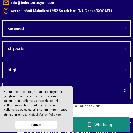
info@bnbotomasyon.com
Adres: İnönü Mahallesi 1952 Sokak No:17/A Gebze/KOCAELİ
Kurumsal
Alışveriş
Bilgi
Üyelik
Bu internet sitesinde, kullanıcı deneyimini
geliştirmek ve internet sitesinin verimli
çalışmasını sağlamak amacıyla çerezler
kullanılmaktadır. Bu internet sitesini
©2023 bnbotomasyon.com Tüm Hakları Saklıdır.
kullanarak bu çerezlerin kullanılmasını kabul
etmiş olursunuz.
Kişisel Veriler Politikası
Tüm bilgileriniz 256bit SSL Sertifikası ile korunmaktadır.
PCE INSTRUMENTS
MARKALI ÜRÜNLERDE HAVALE
Whatsapp
Tamam
İLE ÖDEMELERDE %2 İNDİRİM FIRSATI..
ideasoft
ile
e-