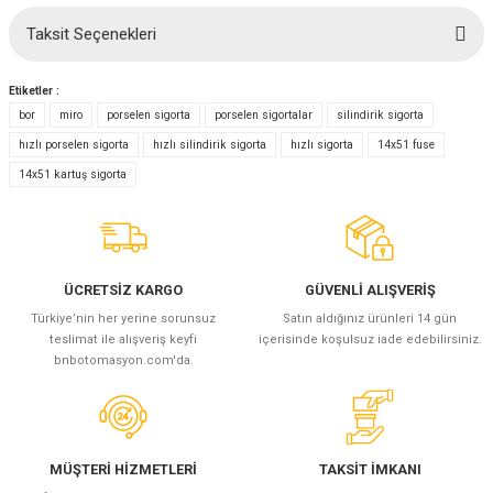
(Güç Ölçer) ve Wattmetreler
Sertlik Ölçüm Cihazları)
Taksit Seçenekleri
Bu ürüne ilk yorumu siz yapın!
çüm ve Test Cihazları
Etiketler :
Yorum Yaz
bor
miro
porselen sigorta
porselen sigortalar
silindirik sigorta
Şarj İstasyonu Ölçüm ve Test Cihazları
Test Cihazları
hızlı porselen sigorta
hızlı silindirik sigorta
hızlı sigorta
14x51 fuse
14x51 kartuş sigorta
arj İstasyonları
 Cihazları
 Cihazları
ÜCRETSİZ KARGO
GÜVENLİ ALIŞVERİŞ
Türkiye’nin her yerine sorunsuz
Satın aldığınız ürünleri 14 gün
teslimat ile alışveriş keyfi
içerisinde koşulsuz iade edebilirsiniz.
bnbotomasyon.com'da.
r
ler
MÜŞTERİ HİZMETLERİ
TAKSİT İMKANI