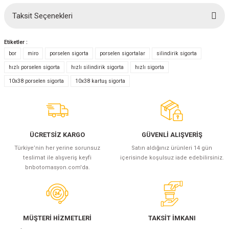
(Güç Ölçer) ve Wattmetreler
Sertlik Ölçüm Cihazları)
Taksit Seçenekleri
Bu ürüne ilk yorumu siz yapın!
çüm ve Test Cihazları
Etiketler :
Yorum Yaz
bor
miro
porselen sigorta
porselen sigortalar
silindirik sigorta
Şarj İstasyonu Ölçüm ve Test Cihazları
Test Cihazları
hızlı porselen sigorta
hızlı silindirik sigorta
hızlı sigorta
10x38 porselen sigorta
10x38 kartuş sigorta
arj İstasyonları
 Cihazları
 Cihazları
ÜCRETSİZ KARGO
GÜVENLİ ALIŞVERİŞ
Türkiye’nin her yerine sorunsuz
Satın aldığınız ürünleri 14 gün
teslimat ile alışveriş keyfi
içerisinde koşulsuz iade edebilirsiniz.
bnbotomasyon.com'da.
r
ler
MÜŞTERİ HİZMETLERİ
TAKSİT İMKANI