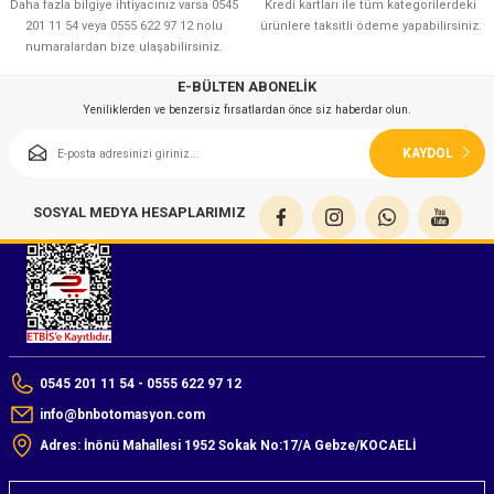
Daha fazla bilgiye ihtiyacınız varsa 0545
Kredi kartları ile tüm kategorilerdeki
azları
201 11 54 veya 0555 622 97 12 nolu
ürünlere taksitli ödeme yapabilirsiniz.
numaralardan bize ulaşabilirsiniz.
Radyasyon Ölçüm Cihazları)
E-BÜLTEN ABONELİK
Yeniliklerden ve benzersiz fırsatlardan önce siz haberdar olun.
(Manyetik Ölçüm Cihazları)
KAYDOL
eoskop / Endoskop Kameralar
SOSYAL MEDYA HESAPLARIMIZ
ihazları
z Muayene Cihazları)
0545 201 11 54 - 0555 622 97 12
info@bnbotomasyon.com
Adres: İnönü Mahallesi 1952 Sokak No:17/A Gebze/KOCAELİ