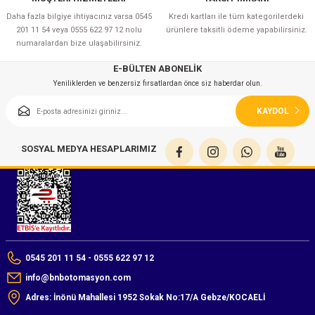
azları
Daha fazla bilgiye ihtiyacınız varsa 0545
Kredi kartları ile tüm kategorilerdeki
201 11 54 veya 0555 622 97 12 nolu
ürünlere taksitli ödeme yapabilirsiniz.
Radyasyon Ölçüm Cihazları)
numaralardan bize ulaşabilirsiniz.
E-BÜLTEN ABONELİK
(Manyetik Ölçüm Cihazları)
Yeniliklerden ve benzersiz fırsatlardan önce siz haberdar olun.
eoskop / Endoskop Kameralar
KAYDOL
ihazları
SOSYAL MEDYA HESAPLARIMIZ
z Muayene Cihazları)
0545 201 11 54 - 0555 622 97 12
info@bnbotomasyon.com
Adres: İnönü Mahallesi 1952 Sokak No:17/A Gebze/KOCAELİ