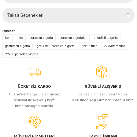
(Güç Ölçer) ve Wattmetreler
Sertlik Ölçüm Cihazları)
Taksit Seçenekleri
Bu ürüne ilk yorumu siz yapın!
çüm ve Test Cihazları
Etiketler :
Şarj İstasyonu Ölçüm ve Test Cihazları
Test Cihazları
Yorum Yaz
bor
miro
porselen sigorta
porselen sigortalar
silindirik sigorta
gecikmeli sigorta
gecikmeli porselen sigorta
22x58 fuse
22x58mm fuse
arj İstasyonları
 Cihazları
22x58 porselen sigorta
 Cihazları
ÜCRETSİZ KARGO
GÜVENLİ ALIŞVERİŞ
Türkiye’nin her yerine sorunsuz
Satın aldığınız ürünleri 14 gün
teslimat ile alışveriş keyfi
içerisinde koşulsuz iade edebilirsiniz.
bnbotomasyon.com'da.
r
ler
MÜŞTERİ HİZMETLERİ
TAKSİT İMKANI