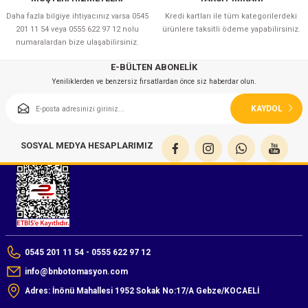
azları
Daha fazla bilgiye ihtiyacınız varsa 0545
Kredi kartları ile tüm kategorilerdeki
201 11 54 veya 0555 622 97 12 nolu
ürünlere taksitli ödeme yapabilirsiniz.
Radyasyon Ölçüm Cihazları)
numaralardan bize ulaşabilirsiniz.
E-BÜLTEN ABONELİK
(Manyetik Ölçüm Cihazları)
Yeniliklerden ve benzersiz fırsatlardan önce siz haberdar olun.
eoskop / Endoskop Kameralar
KAYDOL
ihazları
SOSYAL MEDYA HESAPLARIMIZ
z Muayene Cihazları)
0545 201 11 54 - 0555 622 97 12
info@bnbotomasyon.com
Adres: İnönü Mahallesi 1952 Sokak No:17/A Gebze/KOCAELİ