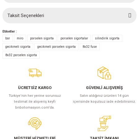
(Güç Ölçer) ve Wattmetreler
Sertlik Ölçüm Cihazları)
Taksit Seçenekleri
Bu ürüne ilk yorumu siz yapın!
çüm ve Test Cihazları
Etiketler :
Şarj İstasyonu Ölçüm ve Test Cihazları
Test Cihazları
Yorum Yaz
bor
miro
porselen sigorta
porselen sigortalar
silindirik sigorta
gecikmeli sigorta
gecikmeli porselen sigorta
8x32 fuse
arj İstasyonları
 Cihazları
8x32 porselen sigorta
 Cihazları
ÜCRETSİZ KARGO
GÜVENLİ ALIŞVERİŞ
Türkiye’nin her yerine sorunsuz
Satın aldığınız ürünleri 14 gün
teslimat ile alışveriş keyfi
içerisinde koşulsuz iade edebilirsiniz.
bnbotomasyon.com'da.
r
ler
MÜŞTERİ HİZMETLERİ
TAKSİT İMKANI