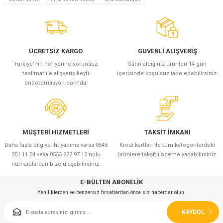
azları
Radyasyon Ölçüm Cihazları)
ÜCRETSİZ KARGO
GÜVENLİ ALIŞVERİŞ
(Manyetik Ölçüm Cihazları)
Türkiye’nin her yerine sorunsuz
Satın aldığınız ürünleri 14 gün
teslimat ile alışveriş keyfi
içerisinde koşulsuz iade edebilirsiniz.
eoskop / Endoskop Kameralar
bnbotomasyon.com'da.
ihazları
z Muayene Cihazları)
MÜŞTERİ HİZMETLERİ
TAKSİT İMKANI
Daha fazla bilgiye ihtiyacınız varsa 0545
Kredi kartları ile tüm kategorilerdeki
201 11 54 veya 0555 622 97 12 nolu
ürünlere taksitli ödeme yapabilirsiniz.
numaralardan bize ulaşabilirsiniz.
E-BÜLTEN ABONELİK
Yeniliklerden ve benzersiz fırsatlardan önce siz haberdar olun.
KAYDOL