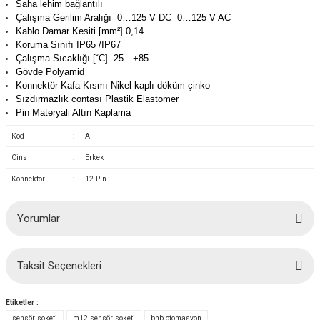
Saha lehim bağlantılı
(Güç Ölçer) ve Wattmetreler
Sertlik Ölçüm Cihazları)
Çalışma Gerilim Aralığı 0…125 V DC 0…125 V AC
Kablo Damar Kesiti [mm²] 0,14
Koruma Sınıfı IP65 /IP67
çüm ve Test Cihazları
Çalışma Sıcaklığı [˚C] -25…+85
Gövde Polyamid
Şarj İstasyonu Ölçüm ve Test Cihazları
Test Cihazları
Konnektör Kafa Kısmı Nikel kaplı döküm çinko
Sızdırmazlık contası Plastik Elastomer
Pin Materyali Altın Kaplama
arj İstasyonları
 Cihazları
Kod
:
A
 Cihazları
Cins
:
Erkek
Konnektör
:
12 Pin
Yorumlar
r
Taksit Seçenekleri
Bu ürüne ilk yorumu siz yapın!
ler
Etiketler :
Yorum Yaz
sensör soketi
m12 sensör soketi
bnb otomasyon