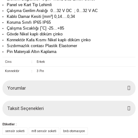
Panel ve Kart Tip Lehimli
(Güç Ölçer) ve Wattmetreler
Sertlik Ölçüm Cihazları)
Çalışma Gerilim Aralığı 0…32 V DC ; 0…32 V AC
Kablo Damar Kesiti [mm²] 0,14….0,34
çüm ve Test Cihazları
Koruma Sınıfı IP65 IP65
Çalışma Sıcaklığı [˚C] -25…+85
Gövde Nikel kaplı döküm çinko
Şarj İstasyonu Ölçüm ve Test Cihazları
Test Cihazları
Konnektör Kafa Kısmı Nikel kaplı döküm çinko
Sızdırmazlık contası Plastik Elastomer
arj İstasyonları
 Cihazları
Pin Materyali Altın Kaplama
Cins
:
Erkek
 Cihazları
Konnektör
:
3 Pin
Yorumlar
Taksit Seçenekleri
r
Bu ürüne ilk yorumu siz yapın!
Etiketler :
ler
Yorum Yaz
sensör soketi
m8 sensör soketi
bnb otomasyon