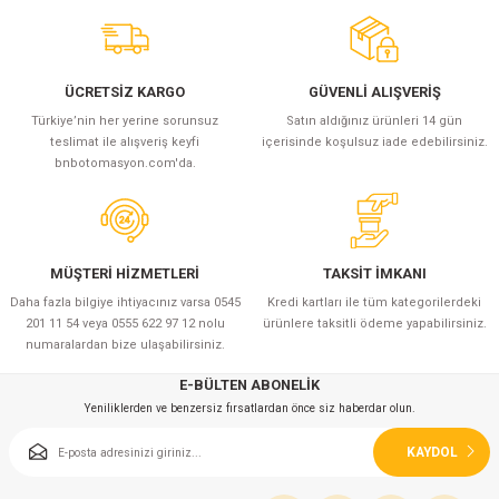
azları
Radyasyon Ölçüm Cihazları)
ÜCRETSİZ KARGO
GÜVENLİ ALIŞVERİŞ
(Manyetik Ölçüm Cihazları)
Türkiye’nin her yerine sorunsuz
Satın aldığınız ürünleri 14 gün
teslimat ile alışveriş keyfi
içerisinde koşulsuz iade edebilirsiniz.
bnbotomasyon.com'da.
eoskop / Endoskop Kameralar
ihazları
MÜŞTERİ HİZMETLERİ
TAKSİT İMKANI
z Muayene Cihazları)
Daha fazla bilgiye ihtiyacınız varsa 0545
Kredi kartları ile tüm kategorilerdeki
201 11 54 veya 0555 622 97 12 nolu
ürünlere taksitli ödeme yapabilirsiniz.
numaralardan bize ulaşabilirsiniz.
E-BÜLTEN ABONELİK
Yeniliklerden ve benzersiz fırsatlardan önce siz haberdar olun.
KAYDOL