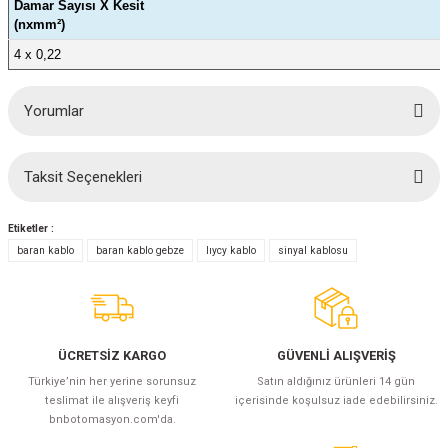
Damar Sayısı X Kesit
(nxmm²)
4 x 0,22
Yorumlar
Taksit Seçenekleri
Bu ürüne ilk yorumu siz yapın!
Etiketler :
Yorum Yaz
baran kablo
baran kablo gebze
lıycy kablo
sinyal kablosu
ÜCRETSİZ KARGO
GÜVENLİ ALIŞVERİŞ
Türkiye’nin her yerine sorunsuz
Satın aldığınız ürünleri 14 gün
teslimat ile alışveriş keyfi
içerisinde koşulsuz iade edebilirsiniz.
bnbotomasyon.com'da.