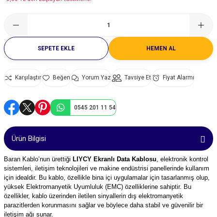
leri
ık Seviyesi Ölçüm Cihazları)
ayıt Cihazları
rı
ve Sürücüler
Saatleri
lterleri
ı
Manyetik Piston Sensörleri
Sayıcılar ve Takometreler
Modbus Gateway
14x51 mm gG Gecikmeli Porselen Sigor
22 mm Buzzerler
zörler
 (Ses Seviyesi Ölçüm Cihazları)
ları
nleri
ülatörleri
i
Sıcaklık Sensörleri
Sıcaklık Kontrol Cihazları
ZigBee Çözümler
14x51 mm aR Hızlı Porselen Sigortalar
Q53 Işıklı Kolonlar
SEPETE EKLE
HEMEN AL
ük Cihazları
r
anda Kitleri
trol Röleleri
Basınç Transmitterleri
Soğutma, Klima ve Defrost Kontrol Cihaz
22x58 mm gG Gecikmeli Porselen Sigor
Q60 Borulu İkaz Lambaları
Karşılaştır
Yorum Yaz
Tavsiye Et
Fiyat Alarmı
 Test Cihazları
r ve Yağ Ölçüm Cihazları
 Malzemeleri
i
 Kablolar
Enkoderler
Zaman Röleleri
Forklift Sigortaları
Q70 Işıklı Kolonlar
nlik Test Cihazları
k Makinaları
Lineer Potansiyometreler
Termik Sigortalar
0545 201 11 54
aynakları
Su Analiz Cihazları
ukları
lar
Güvenlik Bariyerleri
Ürün Bilgisi
ları
ihazları
Otomatik Kapı Sensörleri
Baran Kablo’nun ürettiği
LIYCY Ekranlı Data Kablosu
, elektronik kontrol
sistemleri, iletişim teknolojileri ve makine endüstrisi panellerinde kullanım
arı
 Kalınlığı Ölçüm Cihazları
için idealdir. Bu kablo, özellikle bina içi uygulamalar için tasarlanmış olup,
yüksek Elektromanyetik Uyumluluk (EMC) özelliklerine sahiptir. Bu
özellikler, kablo üzerinden iletilen sinyallerin dış elektromanyetik
Cihazları
a) Test Cihazları
Işıklı Kolon ve Buzzerler
parazitlerden korunmasını sağlar ve böylece daha stabil ve güvenilir bir
iletişim ağı sunar.