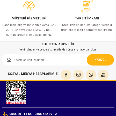
MÜŞTERİ HİZMETLERİ
TAKSİT İMKANI
Daha fazla bilgiye ihtiyacınız varsa 0545
Kredi kartları ile tüm kategorilerdeki
201 11 54 veya 0555 622 97 12 nolu
ürünlere taksitli ödeme yapabilirsiniz.
numaralardan bize ulaşabilirsiniz.
E-BÜLTEN ABONELİK
Yeniliklerden ve benzersiz fırsatlardan önce siz haberdar olun.
KAYDOL
SOSYAL MEDYA HESAPLARIMIZ
0545 201 11 54 - 0555 622 97 12