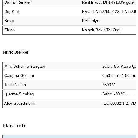
Damar Renkleri
Renkli acc. DIN 47100'e göre
azları
Dış Kılıf
PVC (EN 50290-2-22, EN 50363
Radyasyon Ölçüm Cihazları)
Sargı
Pet Folyo
Ekran
Kalaylı Bakır Tel Örgü
(Manyetik Ölçüm Cihazları)
eoskop / Endoskop Kameralar
Teknik Özellikler
ihazları
Min. Bükülme Yarıçapı
Sabit: 5 x Kablo Ça
Çalışma Gerilimi
0.50 mm²..1.50 mm²
z Muayene Cihazları)
Test Gerilimi
2500 V
İşletme Sıcaklığı
Sabit: -30 °C .......
Alev Geciktiricilik
IEC 60332-1-2, VDE
Teknik Tablolar