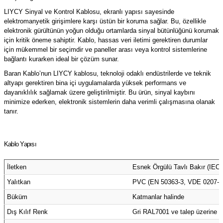
(Güç Ölçer) ve Wattmetreler
Sertlik Ölçüm Cihazları)
LIYCY Sinyal ve Kontrol Kablosu, ekranlı yapısı sayesinde
elektromanyetik girişimlere karşı üstün bir koruma sağlar. Bu, özellikle
elektronik gürültünün yoğun olduğu ortamlarda sinyal bütünlüğünü korumak
çüm ve Test Cihazları
için kritik öneme sahiptir. Kablo, hassas veri iletimi gerektiren durumlar
için mükemmel bir seçimdir ve paneller arası veya kontrol sistemlerine
Şarj İstasyonu Ölçüm ve Test Cihazları
Test Cihazları
bağlantı kurarken ideal bir çözüm sunar.
Baran Kablo’nun LIYCY kablosu, teknoloji odaklı endüstrilerde ve teknik
arj İstasyonları
 Cihazları
altyapı gerektiren bina içi uygulamalarda yüksek performans ve
dayanıklılık sağlamak üzere geliştirilmiştir. Bu ürün, sinyal kaybını
minimize ederken, elektronik sistemlerin daha verimli çalışmasına olanak
 Cihazları
tanır.
Kablo Yapısı
İletken
Esnek Örgülü Tavlı Bakır (IEC
r
Yalıtkan
PVC (EN 50363-3, VDE 0207-3
Büküm
Katmanlar halinde
ler
Dış Kılıf Renk
Gri RAL7001 ve talep üzerine di