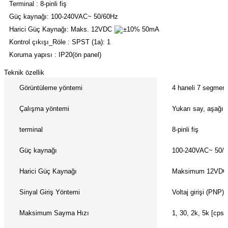
Terminal : 8-pinli fiş
(Güç Ölçer) ve Wattmetreler
Sertlik Ölçüm Cihazları)
Güç kaynağı: 100-240VAC~ 50/60Hz
Harici Güç Kaynağı: Maks. 12VDC
±10% 50mA
çüm ve Test Cihazları
Kontrol çıkışı_Röle : SPST (1a): 1
Koruma yapısı : IP20(ön panel)
Şarj İstasyonu Ölçüm ve Test Cihazları
Test Cihazları
Teknik özellik
arj İstasyonları
 Cihazları
Görüntüleme yöntemi
4 haneli 7 segment
 Cihazları
Çalışma yöntemi
Yukarı say, aşağı 
terminal
8-pinli fiş
Güç kaynağı
100-240VAC~ 50/
Harici Güç Kaynağı
Maksimum 12VD
r
Sinyal Giriş Yöntemi
Voltaj girişi (PNP),
ler
Maksimum Sayma Hızı
1, 30, 2k, 5k [cps]