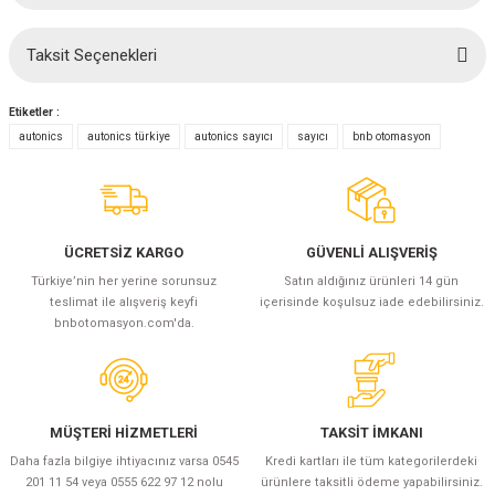
Taksit Seçenekleri
Bu ürüne ilk yorumu siz yapın!
Etiketler :
Yorum Yaz
autonics
autonics türkiye
autonics sayıcı
sayıcı
bnb otomasyon
ÜCRETSİZ KARGO
GÜVENLİ ALIŞVERİŞ
Türkiye’nin her yerine sorunsuz
Satın aldığınız ürünleri 14 gün
teslimat ile alışveriş keyfi
içerisinde koşulsuz iade edebilirsiniz.
bnbotomasyon.com'da.
MÜŞTERİ HİZMETLERİ
TAKSİT İMKANI
Daha fazla bilgiye ihtiyacınız varsa 0545
Kredi kartları ile tüm kategorilerdeki
201 11 54 veya 0555 622 97 12 nolu
ürünlere taksitli ödeme yapabilirsiniz.