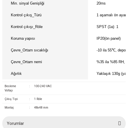
azları
Min. sinyal Genişliği
20ms
Kontrol çıkış_Türü
1 aşamalı ön ayar
Radyasyon Ölçüm Cihazları)
Kontrol çıkışı_Röle
SPST (1a): 1
(Manyetik Ölçüm Cihazları)
Koruma yapısı
IP20(ön panel)
eoskop / Endoskop Kameralar
Çevre_Ortam sıcaklığı
-10 ila 55℃, depol
ihazları
Çevre_Ortam nemi
%35 ila %85 RH, 
z Muayene Cihazları)
Ağırlık
Yaklaşık 130g (yak
Besleme
:
100-240 VAC
Voltajı
Çıkış Tipi
:
1 Röle
Montaj
:
48x48 mm
Yorumlar