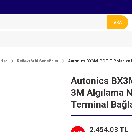
ARA
rler
Reflektörlü Sensörler
Autonics BX3M-PDT-T Polarize R
Autonics BX3M
3M Algılama 
Terminal Bağla
2.454,03 TL