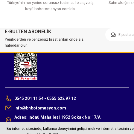
Türkiye’nin her yerine sorunsuz teslimat ile alışveriş
Satın aldığınız
keyfi bnbotomasyon.com'da.
E-BÜLTEN ABONELİK
Yeniliklerden ve benzersiz fırsatlardan önce siz
haberdar olun.
0545 201 11 54 - 0555 622 97 12
info@bnbotomasyon.com
Adres: İnönü Mahallesi 1952 Sokak No:17/A
Gebze/KOCAELİ
©2023 bnbotomasyon.com Tüm Hakları Saklıdır.
Bu internet sitesinde, kullanıcı deneyimini geliştirmek ve internet sitesinin v