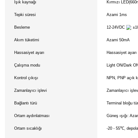
Işık kaynağı
Kırmızı LED(660
Tepki süresi
Azami 1ms
Besleme
12-24VDC
±10
Akım tüketimi
Azami 50mA
Hassasiyet ayarı
Hassasiyet ayarı
Çalışma modu
Light ON/Dark ON(
Kontrol çıkışı
NPN, PNP açık ko
Zamanlayıcı işlevi
Zamanlayıcı işlev
Bağlantı türü
Terminal bloğu tü
Ortam aydınlatması
Güneş ışığı: Aza
Ortam sıcaklığı
-20 - 55℃, depol