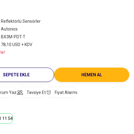
Reflektörlü Sensörler
Autonics
BX3M-PDT-T
78,10 USD + KDV
le!
SEPETE EKLE
HEMEN AL
rum Yaz
Tavsiye Et
Fiyat Alarmı
1 11 54