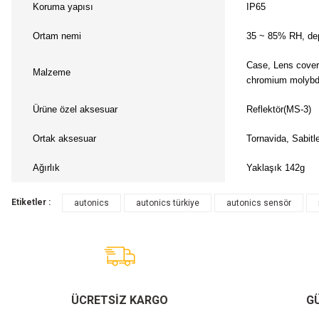
Koruma yapısı
IP65
Ortam nemi
35 ~ 85% RH, de
Case, Lens cover
Malzeme
chromium molyb
Ürüne özel aksesuar
Reflektör(MS-3)
Ortak aksesuar
Tornavida, Sabit
Ağırlık
Yaklaşık 142g
Etiketler :
autonics
autonics türkiye
autonics sensör
ÜCRETSİZ KARGO
GÜ