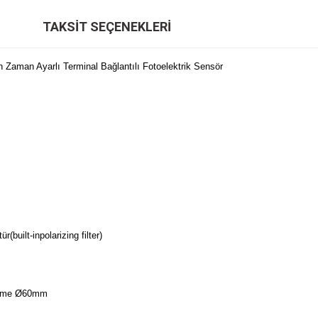
TAKSIT SEÇENEKLERI
aman Ayarlı Terminal Bağlantılı Fotoelektrik Sensör
r(built-inpolarizing filter)
zeme Ø60mm