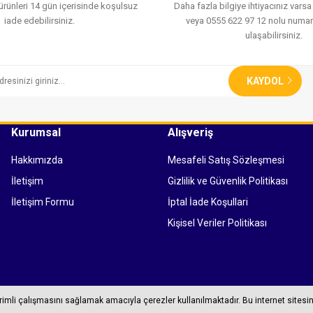
 ürünleri 14 gün içerisinde koşulsuz
Daha fazla bilgiye ihtiyacınız vars
iade edebilirsiniz.
veya 0555 622 97 12 nolu numar
ulaşabilirsiniz.
KAYDOL
Kurumsal
Alışveriş
Hakkımızda
Mesafeli Satış Sözleşmesi
İletişim
Gizlilik ve Güvenlik Politikası
İletişim Formu
İptal İade Koşullari
Kişisel Veriler Politikası
erimli çalışmasını sağlamak amacıyla çerezler kullanılmaktadır. Bu internet sitesin