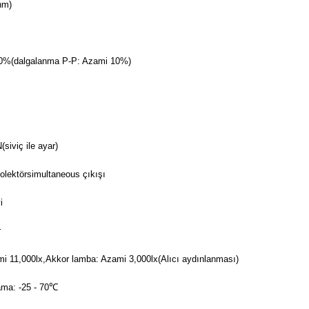
nm)
%(dalgalanma P-P: Azami 10%)
siviç ile ayar)
lektörsimultaneous çıkışı
i
r
mi 11,000lx,Akkor lamba: Azami 3,000lx(Alıcı aydınlanması)
ama: -25 - 70℃