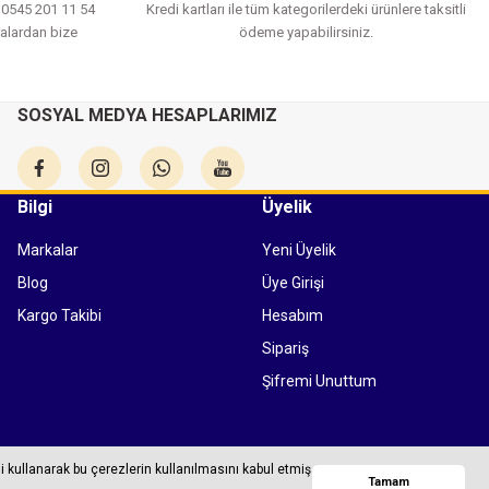
a 0545 201 11 54
Kredi kartları ile tüm kategorilerdeki ürünlere taksitli
alardan bize
ödeme yapabilirsiniz.
SOSYAL MEDYA HESAPLARIMIZ
Bilgi
Üyelik
Markalar
Yeni Üyelik
Blog
Üye Girişi
Kargo Takibi
Hesabım
Sipariş
Şifremi Unuttum
Tüm bilgileriniz 256bit SSL Sertifikası ile korunmaktadır.
i kullanarak bu çerezlerin kullanılmasını kabul etmiş
Whatsapp
Tamam