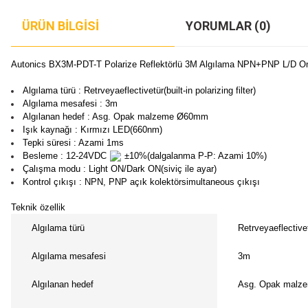
ÜRÜN BILGISI
YORUMLAR (0)
Autonics BX3M-PDT-T Polarize Reflektörlü 3M Algılama NPN+PNP L/D On Z
Algılama türü : Retrveyaeflectivetür(built-in polarizing filter)
Algılama mesafesi : 3m
Algılanan hedef : Asg. Opak malzeme Ø60mm
Işık kaynağı : Kırmızı LED(660nm)
Tepki süresi : Azami 1ms
Besleme : 12-24VDC
±10%(dalgalanma P-P: Azami 10%)
Çalışma modu : Light ON/Dark ON(siviç ile ayar)
Kontrol çıkışı : NPN, PNP açık kolektörsimultaneous çıkışı
Teknik özellik
Algılama türü
Retrveyaeflectivetü
Algılama mesafesi
3m
Algılanan hedef
Asg. Opak mal