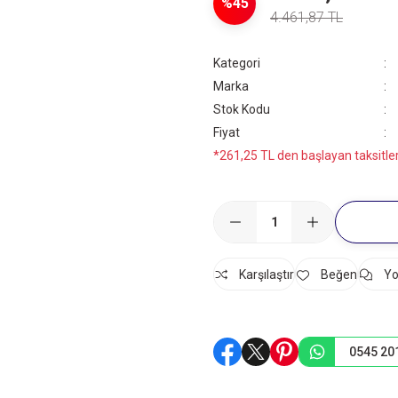
%45
4.461,87 TL
Kategori
Marka
Stok Kodu
Fiyat
*261,25 TL den başlayan taksitler
Karşılaştır
Yo
0545 20