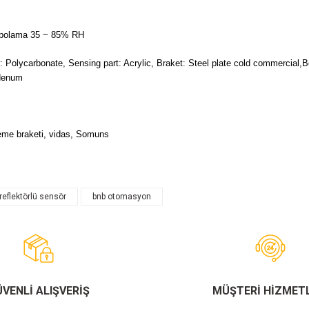
polama 35 ~ 85% RH
: Polycarbonate, Sensing part: Acrylic, Braket: Steel plate cold commercial
denum
leme braketi, vidas, Somuns
reflektörlü sensör
bnb otomasyon
Bu ürüne ilk yorumu siz yapın!
Yorum Yaz
VENLİ ALIŞVERİŞ
MÜŞTERİ HİZMETL