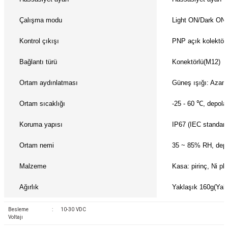
azları
Çalışma modu
Light ON/Dark ON(k
Radyasyon Ölçüm Cihazları)
Kontrol çıkışı
PNP açık kolektör
(Manyetik Ölçüm Cihazları)
Bağlantı türü
Konektörlü(M12)
eoskop / Endoskop Kameralar
Ortam aydınlatması
Güneş ışığı: Azami
Ortam sıcaklığı
-25 - 60 ℃, depola
ihazları
Koruma yapısı
IP67 (IEC standard
z Muayene Cihazları)
Ortam nemi
35 ~ 85% RH, dep
Malzeme
Kasa: pirinç, Ni pl
Ağırlık
Yaklaşık 160g(Yakl
Besleme
:
10-30 VDC
Voltajı