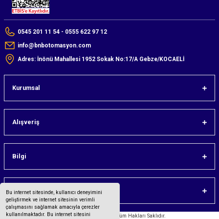
0545 201 11 54 - 0555 622 97 12
info@bnbotomasyon.com
Adres: İnönü Mahallesi 1952 Sokak No:17/A Gebze/KOCAELİ
Kurumsal
Alışveriş
Bilgi
Üyelik
Bu internet sitesinde, kullanıcı deneyimini
geliştirmek ve internet sitesinin verimli
çalışmasını sağlamak amacıyla çerezler
kullanılmaktadır. Bu internet sitesini
©2023 bnbotomasyon.com Tüm Hakları Saklıdır.