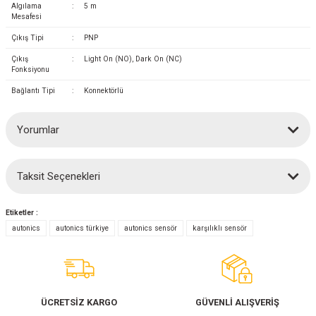
Algılama
:
5 m
Mesafesi
Çıkış Tipi
:
PNP
Çıkış
:
Light On (NO), Dark On (NC)
Fonksiyonu
Bağlantı Tipi
:
Konnektörlü
Yorumlar
Taksit Seçenekleri
Bu ürüne ilk yorumu siz yapın!
Etiketler :
Yorum Yaz
autonics
autonics türkiye
autonics sensör
karşılıklı sensör
ÜCRETSİZ KARGO
GÜVENLİ ALIŞVERİŞ