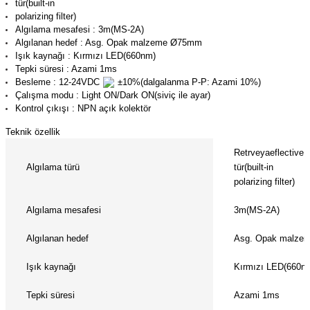
tür(built-in
(Güç Ölçer) ve Wattmetreler
Sertlik Ölçüm Cihazları)
polarizing filter)
Algılama mesafesi : 3m(MS-2A)
Algılanan hedef : Asg. Opak malzeme Ø75mm
çüm ve Test Cihazları
Işık kaynağı : Kırmızı LED(660nm)
Tepki süresi : Azami 1ms
Şarj İstasyonu Ölçüm ve Test Cihazları
Test Cihazları
Besleme : 12-24VDC
±10%(dalgalanma P-P: Azami 10%)
Çalışma modu : Light ON/Dark ON(siviç ile ayar)
Kontrol çıkışı : NPN açık kolektör
arj İstasyonları
 Cihazları
Teknik özellik
 Cihazları
Retrveyaeflective
Algılama türü
tür(built-in
polarizing filter)
Algılama mesafesi
3m(MS-2A)
Algılanan hedef
Asg. Opak malz
r
Işık kaynağı
Kırmızı LED(660n
ler
Tepki süresi
Azami 1ms