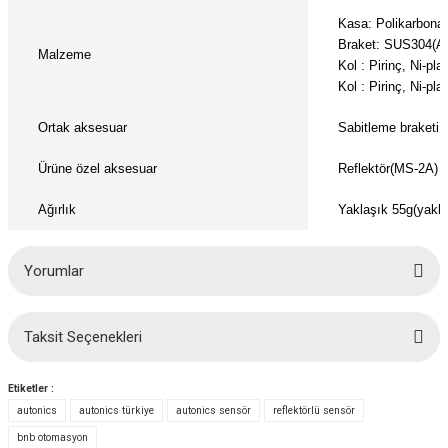
Kasa: Polikarbonat 
Braket: SUS304(AL
Malzeme
Kol : Pirinç, Ni-p
Kol : Pirinç, Ni-pla
Ortak aksesuar
Sabitleme braketi,
Ürüne özel aksesuar
Reflektör(MS-2A)
Ağırlık
Yaklaşık 55g(yakla
Yorumlar
Taksit Seçenekleri
Bu ürüne ilk yorumu siz yapın!
Etiketler :
Yorum Yaz
autonics
autonics türkiye
autonics sensör
reflektörlü sensör
bnb otomasyon