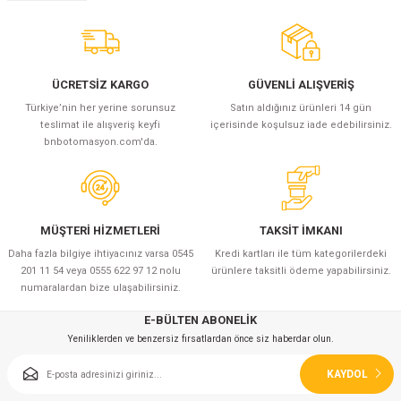
ÜCRETSİZ KARGO
GÜVENLİ ALIŞVERİŞ
Türkiye’nin her yerine sorunsuz
Satın aldığınız ürünleri 14 gün
teslimat ile alışveriş keyfi
içerisinde koşulsuz iade edebilirsiniz.
bnbotomasyon.com'da.
MÜŞTERİ HİZMETLERİ
TAKSİT İMKANI
Daha fazla bilgiye ihtiyacınız varsa 0545
Kredi kartları ile tüm kategorilerdeki
201 11 54 veya 0555 622 97 12 nolu
ürünlere taksitli ödeme yapabilirsiniz.
numaralardan bize ulaşabilirsiniz.
E-BÜLTEN ABONELİK
Yeniliklerden ve benzersiz fırsatlardan önce siz haberdar olun.
KAYDOL