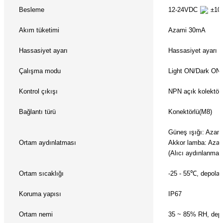
azları
Besleme
12-24VDC
±10%
Radyasyon Ölçüm Cihazları)
Akım tüketimi
Azami 30mA
Hassasiyet ayarı
Hassasiyet ayarı
(Manyetik Ölçüm Cihazları)
Çalışma modu
Light ON/Dark ON(s
eoskop / Endoskop Kameralar
Kontrol çıkışı
NPN açık kolektör
ihazları
Bağlantı türü
Konektörlü(M8)
z Muayene Cihazları)
Güneş ışığı: Azami
Ortam aydınlatması
Akkor lamba: Azam
(Alıcı aydınlanmas
Ortam sıcaklığı
-25 - 55℃, depola
Koruma yapısı
IP67
Ortam nemi
35 ~ 85% RH, dep